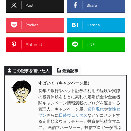
Post
Share
Pocket
Hatena
Pinterest
LINE
この記事を書いた人
最新記事
すぱいく（キャンペーン屋）
長年の銀行やネット証券の利用の経験や実際
の投資体験をもとに高利の定期預金や金融機
関キャンペーン情報満載のブログを運営する
管理人。キャンペーン屋、
週刊現代
や
女性セ
ブン
さらに
日経ヴェリタス
などでコメントす
る定期預金ウォッチャー。投資信託積立マニ
ア。 画伯マネージャー。投信ブロガーが選ぶ