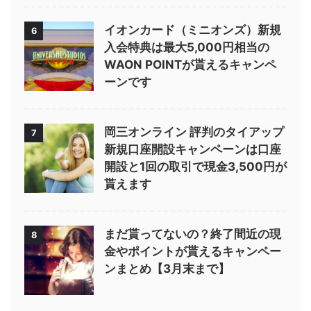
イオンカード（ミニオンズ）新規
6
入会特典は最大5,000円相当の
WAON POINTが貰えるキャンペ
ーンです
岡三オンライン 評判のタイアップ
7
新規口座開設キャンペーンは口座
開設と1回の取引で現金3,500円が
貰えます
まだ貰ってないの？終了間近の現
8
金やポイントが貰えるキャンペー
ンまとめ【3月末まで】