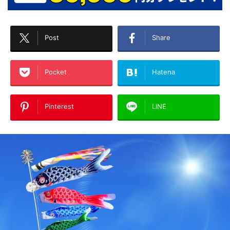
Post
Share
Pocket
Hatena
Pinterest
LINE