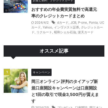
お金と節約
クレジットカード
おすすめの年会費実質無料で高還元
率のクレジットカードまとめ
2024/4/2
dカード
,
JCB
,
P-one
,
Ponta
,
UC
カード
,
Yahoo
,
インヴァスト証券
,
クレジットカー
ド
,
リクルート
,
昭和シェル石油
,
楽天カード
オススメ記事
1
キャンペーン
岡三オンライン 評判のタイアップ新
規口座開設キャンペーンは口座開設
と1回の取引で現金3,500円が貰えま
す
2024/7/5
プレゼント
,
口座開設
,
岡三オン