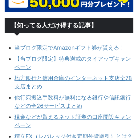
【知ってる人だけ得する記事】
当ブログ限定でAmazonギフト券が貰える！
【当ブログ限定】特典満載のタイアップキャン
ペーン
地方銀行と信用金庫のインターネット支店全78
支店まとめ
他行宛振込手数料が無料になる銀行や信託銀行
などの全26サービスまとめ
現金などが貰えるネット証券の口座開設キャン
ペーン
積立FX（レバレッジ付き定期外貨取引）とは？