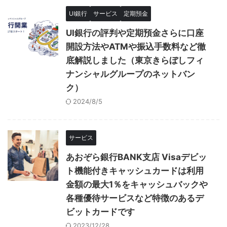
UI銀行
サービス
定期預金
UI銀行の評判や定期預金さらに口座
開設方法やATMや振込手数料など徹
底解説しました（東京きらぼしフィ
ナンシャルグループのネットバン
ク）
2024/8/5
サービス
あおぞら銀行BANK支店 Visaデビッ
ト機能付きキャッシュカードは利用
金額の最大1％をキャッシュバックや
各種優待サービスなど特徴のあるデ
ビットカードです
2023/12/28