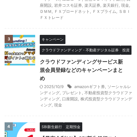
座開設
,
岩井コスモ証券
,
楽天証券
,
楽天銀行
,
現金
,
ＤＭＭ
,
ＦＸブロードネット
,
ＦＸプライム
,
ＳＢＩ
ＦＸトレード
3
キャンペーン
クラウドファンディング・不動産デジタル証券
投資
クラウドファンディングサービス新
規会員登録などのキャンペーンまと
め
2025/10/9
amazonギフト券
,
ソーシャルレ
ンディング
,
プレゼント
,
不動産投資型クラウドファ
ンディング
,
口座開設
,
株式投資型クラウドファンデ
ィング
,
現金
4
SBI新生銀行
定期預金