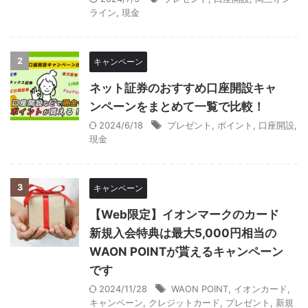
ライン
,
現金
2
キャンペーン
ネット証券のおすすめ口座開設キャ
ンペーンをまとめて一覧で比較！
2024/6/18
プレゼント
,
ポイント
,
口座開設
,
現金
3
キャンペーン
【Web限定】イオンマークのカード
新規入会特典は最大5,000円相当の
WAON POINTが貰えるキャンペーン
です
2024/11/28
WAON POINT
,
イオンカード
,
キャンペーン
,
クレジットカード
,
プレゼント
,
新規