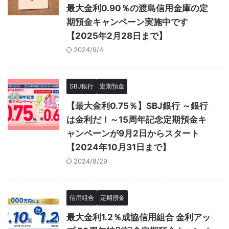
最大金利0.90％の渡島信用金庫の定
期預金キャンペーン実施中です
【2025年2月28日まで】
2024/9/4
SBJ銀行
定期預金
【最大金利0.75％】SBJ銀行 ～銀行
は金利だ！～15周年記念定期預金キ
ャンペーンが9月2日からスタート
【2024年10月31日まで】
2024/8/29
信用組合
定期預金
最大金利1.2％成協信用組合 金利アッ