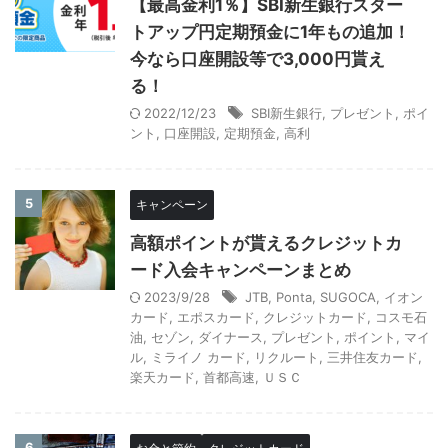
【最高金利1％】SBI新生銀行スター
トアップ円定期預金に1年もの追加！
今なら口座開設等で3,000円貰え
る！
2022/12/23
SBI新生銀行
,
プレゼント
,
ポイ
ント
,
口座開設
,
定期預金
,
高利
5
キャンペーン
高額ポイントが貰えるクレジットカ
ード入会キャンペーンまとめ
2023/9/28
JTB
,
Ponta
,
SUGOCA
,
イオン
カード
,
エポスカード
,
クレジットカード
,
コスモ石
油
,
セゾン
,
ダイナース
,
プレゼント
,
ポイント
,
マイ
ル
,
ミライノ カード
,
リクルート
,
三井住友カード
,
楽天カード
,
首都高速
,
ＵＳＣ
6