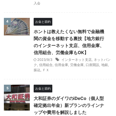
入会
4
お金と節約
ホントは教えたくない無料で金融機
関の資金を移動する裏技【地方銀行
のインターネット支店、信用金庫、
信用組合、労働金庫もOK】
2023/9/3
インターネット支店
,
ネットバン
ク
,
信用組合
,
信用金庫
,
労働金庫
,
口座開設
,
地銀
,
振込
,
ＦＸ
5
お金と節約
大和証券のダイワのiDeCo（個人型
確定拠出年金）新プランのラインナ
ップや費用を解説しました