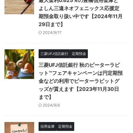
最大金利0.625％の豊橋信用金庫と
よしん三遠ネオフェニックス応援定
期預金取り扱い中です【2024年11月
29日まで】
2024/9/17
三菱UFJ信託銀行
定期預金
三菱UFJ信託銀行 秋のピーターラビ
ット™フェアキャンペーンは円定期預
金などの利用でピーターラビットグ
ッズが貰えます【2023年11月30日
まで】
2024/9/6
信用金庫
定期預金