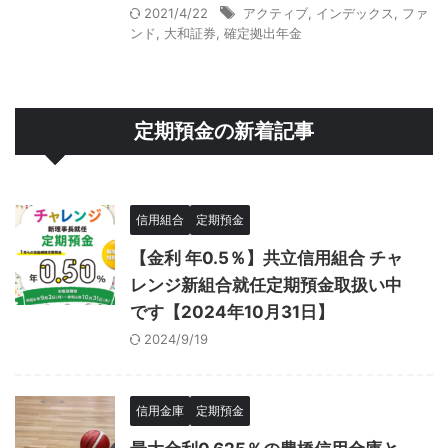
2021/4/22
アクティブ
,
インデックス
,
ファ
ンド
,
大和証券
,
確定拠出年金
定期預金の新着記事
信用組合
定期預金
【金利 年0.5％】共立信用組合 チャ
レンジ新組合就任定期預金取扱い中
です【2024年10月31日】
2024/9/19
信用金庫
定期預金