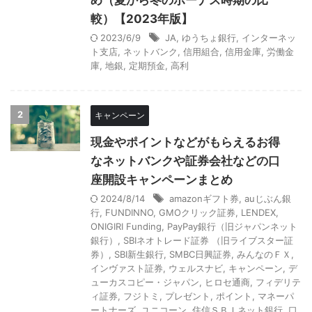
め（夏から冬のボーナス時期の比
較）【2023年版】
2023/6/9
JA
,
ゆうちょ銀行
,
インターネッ
ト支店
,
ネットバンク
,
信用組合
,
信用金庫
,
労働金
庫
,
地銀
,
定期預金
,
高利
2
キャンペーン
現金やポイントなどがもらえるお得
なネットバンクや証券会社などの口
座開設キャンペーンまとめ
2024/8/14
amazonギフト券
,
auじぶん銀
行
,
FUNDINNO
,
GMOクリック証券
,
LENDEX
,
ONIGIRI Funding
,
PayPay銀行（旧ジャパンネット
銀行）
,
SBIネオトレード証券 （旧ライブスター証
券）
,
SBI新生銀行
,
SMBC日興証券
,
みんなのＦＸ
,
インヴァスト証券
,
ウェルスナビ
,
キャンペーン
,
デ
ューカスコピー・ジャパン
,
ヒロセ通商
,
フィデリテ
ィ証券
,
フジトミ
,
プレゼント
,
ポイント
,
マネーパ
ートナーズ
,
ユニコーン
,
住信ＳＢＩネット銀行
,
口