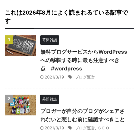
これは2026年8月によく読まれるている記事で
す
1
幕間雑談
無料ブログサービスからWordPress
への移転する時に最も注意すべき
点 #wordpress
2021/3/19
ブログ運営
2
幕間雑談
ブロガーが自分のブログがシェアさ
れないと悲しむ前に確認すべきこと
2021/3/19
ブログ運営
,
ＳＥＯ