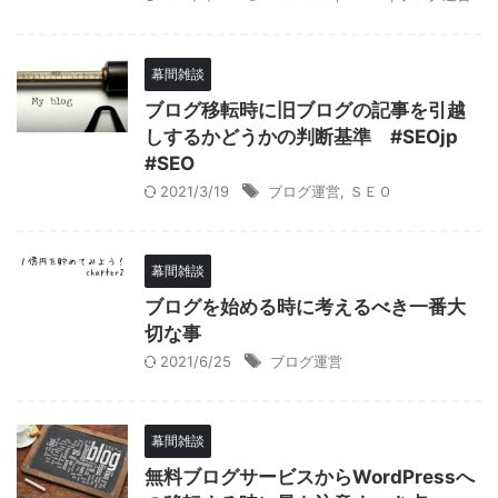
幕間雑談
ブログ移転時に旧ブログの記事を引越
しするかどうかの判断基準 #SEOjp
#SEO
2021/3/19
ブログ運営
,
ＳＥＯ
幕間雑談
ブログを始める時に考えるべき一番大
切な事
2021/6/25
ブログ運営
幕間雑談
無料ブログサービスからWordPressへ