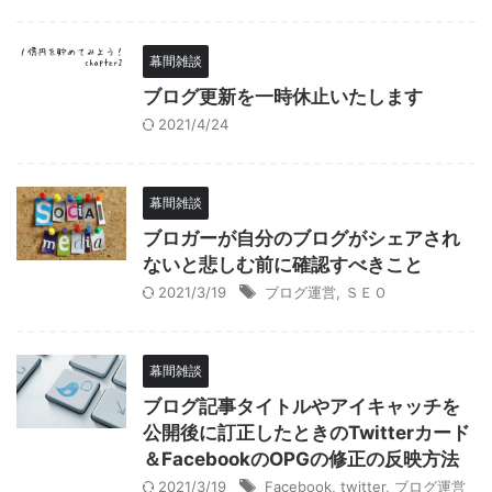
幕間雑談
ブログ更新を一時休止いたします
2021/4/24
幕間雑談
ブロガーが自分のブログがシェアされ
ないと悲しむ前に確認すべきこと
2021/3/19
ブログ運営
,
ＳＥＯ
幕間雑談
ブログ記事タイトルやアイキャッチを
公開後に訂正したときのTwitterカード
＆FacebookのOPGの修正の反映方法
2021/3/19
Facebook
,
twitter
,
ブログ運営