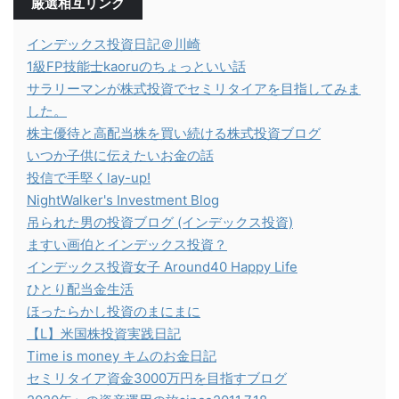
厳選相互リンク
インデックス投資日記＠川崎
1級FP技能士kaoruのちょっといい話
サラリーマンが株式投資でセミリタイアを目指してみま
した。
株主優待と高配当株を買い続ける株式投資ブログ
いつか子供に伝えたいお金の話
投信で手堅くlay-up!
NightWalker's Investment Blog
吊られた男の投資ブログ (インデックス投資)
ますい画伯とインデックス投資？
インデックス投資女子 Around40 Happy Life
ひとり配当金生活
ほったらかし投資のまにまに
【L】米国株投資実践日記
Time is money キムのお金日記
セミリタイア資金3000万円を目指すブログ