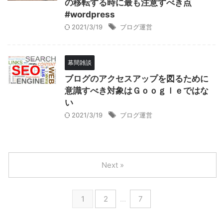
の移転する時に最も注意すべき点
#wordpress
2021/3/19
ブログ運営
幕間雑談
ブログのアクセスアップを図るために
意識すべき対象はＧｏｏｇｌｅではな
い
2021/3/19
ブログ運営
Next »
1
2
…
7