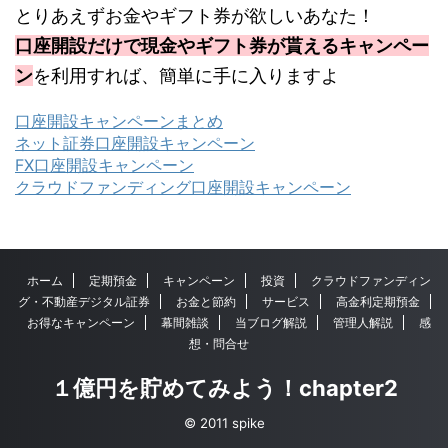
とりあえずお金やギフト券が欲しいあなた！
口座開設だけで現金やギフト券が貰えるキャンペー
ン
を利用すれば、簡単に手に入りますよ
口座開設キャンペーンまとめ
ネット証券口座開設キャンペーン
FX口座開設キャンペーン
クラウドファンディング口座開設キャンペーン
ホーム
定期預金
キャンペーン
投資
クラウドファンディン
グ・不動産デジタル証券
お金と節約
サービス
高金利定期預金
お得なキャンペーン
幕間雑談
当ブログ解説
管理人解説
感
想・問合せ
１億円を貯めてみよう！chapter2
© 2011 spike