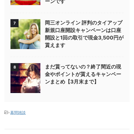
ーンです
岡三オンライン 評判のタイアップ
7
新規口座開設キャンペーンは口座
開設と1回の取引で現金3,500円が
貰えます
まだ貰ってないの？終了間近の現
8
金やポイントが貰えるキャンペー
ンまとめ【3月末まで】
-
幕間雑談