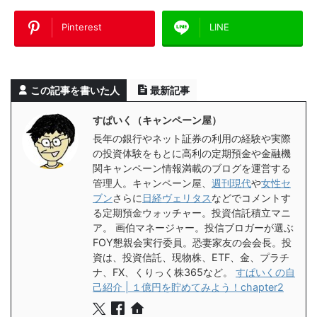
Pinterest
LINE
この記事を書いた人
最新記事
すぱいく（キャンペーン屋）
長年の銀行やネット証券の利用の経験や実際
の投資体験をもとに高利の定期預金や金融機
関キャンペーン情報満載のブログを運営する
管理人。キャンペーン屋、
週刊現代
や
女性セ
ブン
さらに
日経ヴェリタス
などでコメントす
る定期預金ウォッチャー。投資信託積立マニ
ア。 画伯マネージャー。投信ブロガーが選ぶ
FOY懇親会実行委員。恐妻家友の会会長。投
資は、投資信託、現物株、ETF、金、プラチ
ナ、FX、くりっく株365など。
すぱいくの自
己紹介 | １億円を貯めてみよう！chapter2