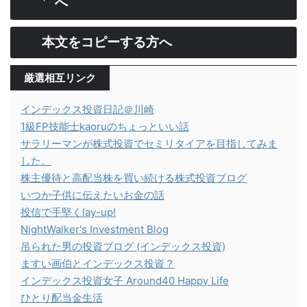
へ
本文をコピーする方へ
厳選相互リンク
インデックス投資日記＠川崎
1級FP技能士kaoruのちょっといい話
サラリーマンが株式投資でセミリタイアを目指してみま
した。
株主優待と高配当株を買い続ける株式投資ブログ
いつか子供に伝えたいお金の話
投信で手堅くlay-up!
NightWalker's Investment Blog
吊られた男の投資ブログ (インデックス投資)
ますい画伯とインデックス投資？
インデックス投資女子 Around40 Happy Life
ひとり配当金生活