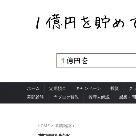
ホーム
定期預金
キャンペーン
投資
ク
幕間雑談
当ブログ解説
管理人解説
感想・問
HOME
>
幕間雑談
>