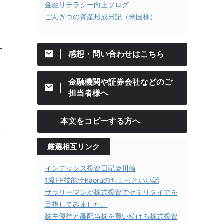
金融リテラシー向上ブログ
ごんぎつの資産形成日記（米国株）
感想・問い合わせはこちら
金融機関や証券会社などのご
担当者様へ
本文をコピーする方へ
厳選相互リンク
インデックス投資日記＠川崎
1級FP技能士kaoruのちょっといい話
サラリーマンが株式投資でセミリタイアを
目指してみました。
株主優待と高配当株を買い続ける株式投資