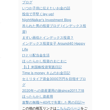
ブログ
いつか子供に伝えたいお金の話
投信で手堅くlay-up!
NightWalker's Investment Blog
吊られた男の投資ブログ (インデックス投
資)
ますい画伯とインデックス投資？
インデックス投資女子 Around40 Happy
Life
ひとり配当金生活
ほったらかし投資のまにまに
【L】米国株投資実践日記
Time is money キムのお金日記
セミリタイア資金3000万円を目指すブロ
グ
2020年への資産運用の旅since2011.7.18
ほったらかし資産用
進撃の無職〜40代で失業した男の日記〜
この他の相互リンクは
こちらのページ
をご