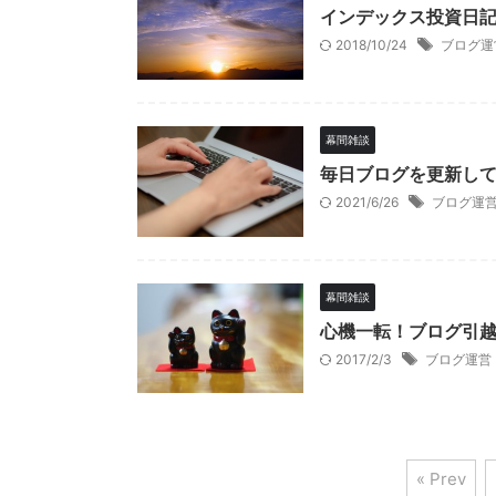
インデックス投資日記
2018/10/24
ブログ運
幕間雑談
毎日ブログを更新し
2021/6/26
ブログ運
幕間雑談
心機一転！ブログ引
2017/2/3
ブログ運営
« Prev