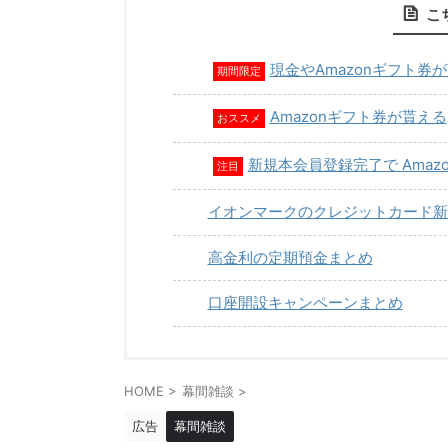
こ
現金やAmazonギフト券
期間限定
Amazonギフト券が貰える
おススメ
新規本会員登録完了で Amaz
注目
イオンマークのクレジットカード新
高金利の定期預金まとめ
口座開設キャンペーンまとめ
HOME
>
幕間雑談
>
広告
幕間雑談