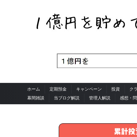
ホーム
定期預金
キャンペーン
投資
ク
幕間雑談
当ブログ解説
管理人解説
感想・問