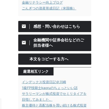
金融リテラシー向上ブログ
ごんぎつの資産形成日記（米国株）
感想・問い合わせはこちら
金融機関や証券会社などのご
担当者様へ
本文をコピーする方へ
厳選相互リンク
インデックス投資日記＠川崎
1級FP技能士kaoruのちょっといい話
サラリーマンが株式投資でセミリタイアを
目指してみました。
株主優待と高配当株を買い続ける株式投資