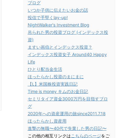
ブログ
いつか子供に伝えたいお金の話
投信で手堅くlay-up!
NightWalker's Investment Blog
吊られた男の投資ブログ (インデックス投
資)
ますい画伯とインデックス投資？
インデックス投資女子 Around40 Happy
Life
ひとり配当金生活
ほったらかし投資のまにまに
【L】米国株投資実践日記
Time is money キムのお金日記
セミリタイア資金3000万円を目指すブロ
グ
2020年への資産運用の旅since2011.7.18
ほったらかし資産用
進撃の無職〜40代で失業した男の日記〜
この他の相互リンクは
こちらのページ
をご