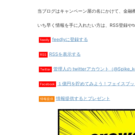
当ブログはキャンペーン屋の名にかけて、金融
いち早く情報を手に入れたい方は、RSS登録やtw
feedlyに登録する
feedly
RSSを表示する
RSS
管理人の twitterアカウント（@Spike
Twitter
１億円を貯めてみよう！フェイスブッ
Facebook
情報提供するとプレゼント
情報提供