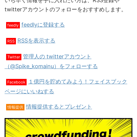
いち早く情報を手に入れたい方は、RSS登録や
twitterアカウントのフォローをおすすめします。
feedlyに登録する
feedly
RSSを表示する
RSS
管理人の twitterアカウント
Twitter
（@Spike_komainu）をフォローする
１億円を貯めてみよう！フェイスブック
Facebook
ページにいいねする
情報提供するとプレゼント
情報提供