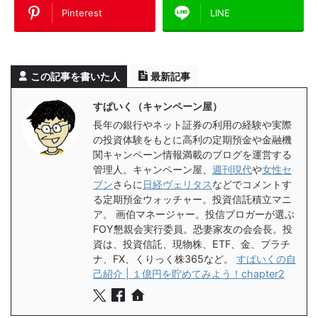
Pinterest
LINE
この記事を書いた人
最新記事
すぱいく（キャンペーン屋）
長年の銀行やネット証券の利用の経験や実際
の投資体験をもとに高利の定期預金や金融機
関キャンペーン情報満載のブログを運営する
管理人。キャンペーン屋、
週刊現代
や
女性セ
ブン
さらに
日経ヴェリタス
などでコメントす
る定期預金ウォッチャー。投資信託積立マニ
ア。 画伯マネージャー。投信ブロガーが選ぶ
FOY懇親会実行委員。恐妻家友の会会長。投
資は、投資信託、現物株、ETF、金、プラチ
ナ、FX、くりっく株365など。
すぱいくの自
己紹介 | １億円を貯めてみよう！chapter2