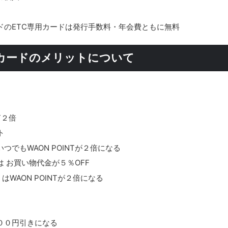
ドのETC専用カードは発行手数料・年会費ともに無料
カードのメリットについて
T２倍
ト
でもWAON POINTが２倍になる
 お買い物代金が５％OFF
はWAON POINTが２倍になる
００円引きになる