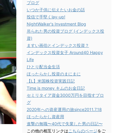
ブログ
いつか子供に伝えたいお金の話
投信で手堅くlay-up!
NightWalker's Investment Blog
吊られた男の投資ブログ (インデックス投
資)
ますい画伯とインデックス投資？
インデックス投資女子 Around40 Happy
Life
ひとり配当金生活
ほったらかし投資のまにまに
【L】米国株投資実践日記
Time is money キムのお金日記
セミリタイア資金3000万円を目指すブロ
グ
2020年への資産運用の旅since2011.7.18
ほったらかし資産用
進撃の無職〜40代で失業した男の日記〜
この他の相互リンクは
こちらのページ
をご