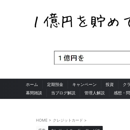
ホーム
定期預金
キャンペーン
投資
ク
幕間雑談
当ブログ解説
管理人解説
感想・問
HOME
>
クレジットカード
>