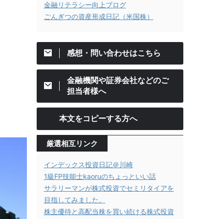
金融リテラシー向上ブログ
ごんぎつの資産形成日記（米国株）
感想・問い合わせはこちら
金融機関や証券会社などのご
担当者様へ
本文をコピーする方へ
厳選相互リンク
インデックス投資日記＠川崎
1級FP技能士kaoruのちょっといい話
サラリーマンが株式投資でセミリタイアを
目指してみました。
株主優待と高配当株を買い続ける株式投資