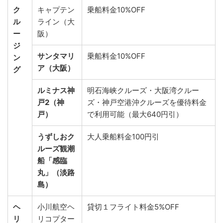
ク
キャプテン
乗船料金10%OFF
ル
ライン（大
ー
阪）
ジ
サンタマリ
乗船料金10%OFF
ン
ア（大阪）
グ
ルミナス神
明石海峡クルーズ・大阪湾クルー
戸2（神
ズ・神戸空港沖クルーズを優待料金
戸）
で利用可能（最大640円引）
うずしおク
大人乗船料金100円引
ルーズ観潮
船「感臨
丸」（淡路
島）
ヘ
小川航空ヘ
貸切１フライト料金5%OFF
リ
リコプター