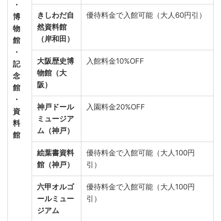
・
きしわだ自
優待料金で入館可能（大人60円引）
博
然資料館
物
（岸和田）
館
・
大阪歴史博
入館料金10%OFF
記
物館（大
念
阪）
館
・
神戸ドール
入園料金20%OFF
資
ミュージア
料
ム（神戸）
館
絵葉書資料
優待料金で入館可能（大人100円
館（神戸）
引）
六甲オルゴ
優待料金で入館可能（大人100円
ールミュー
引）
ジアム