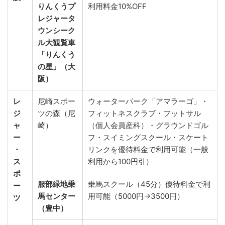
りんくうプ
利用料金10%OFF
レジャータ
ウンシーク
ル大観覧車
「りんくう
の星」（大
阪）
レ
尼崎スポー
ウォーターパーク「アマラーゴ」・
ジ
ツの森（尼
フィットネスクラブ・フットサル
ャ
崎）
（個人会員産科）・グラウンドゴル
ー
フ・スイミングスクール・スケート
・
リンクを優待料金で利用可能（一般
ス
利用から100円引）
ポ
服部緑地乗
乗馬スクール（45分）優待料金で利
ー
馬センター
用可能（5000円→3500円）
ツ
（豊中）