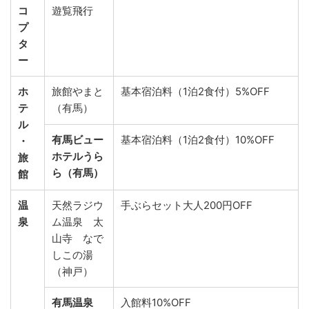
コ
遊覧飛行
プ
タ
ー
ホ
旅館やまと
基本宿泊料（1泊2食付）5%OFF
テ
（有馬）
ル
有馬ビュー
基本宿泊料（1泊2食付）10%OFF
・
ホテルうら
旅
ら（有馬）
館
温
天然ラジウ
手ぶらセット大人200円OFF
泉
ム温泉 太
山寺 なで
しこの湯
（神戸）
有馬温泉
入館料10%OFF