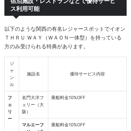
宿泊施設・レストランなどで優待サービ
ス利用可能
以下のような関西の有名レジャースポットでイオン
ＴＨＲＵ ＷＡＹ（ＷＡＯＮ一体型）を持っている
方のみ受けられる特典があります。
ジ
ャ
施設名
優待サービス内容
ン
ル
フ
名門大洋フ
乗船料金10%OFF
ェ
ェリー（大
リ
阪）
ー
マルエーフ
乗船料金10%OFF