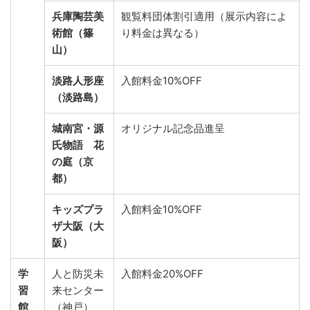
兵庫陶芸美
観覧料団体割引適用（展示内容によ
術館（篠
り料金は異なる）
山）
淡路人形座
入館料金10%OFF
（淡路島）
城南宮・源
オリジナル記念品進呈
氏物語 花
の庭（京
都）
キッズプラ
入館料金10%OFF
ザ大阪（大
阪）
学
人と防災未
入館料金20%OFF
習
来センター
館
（神戸）