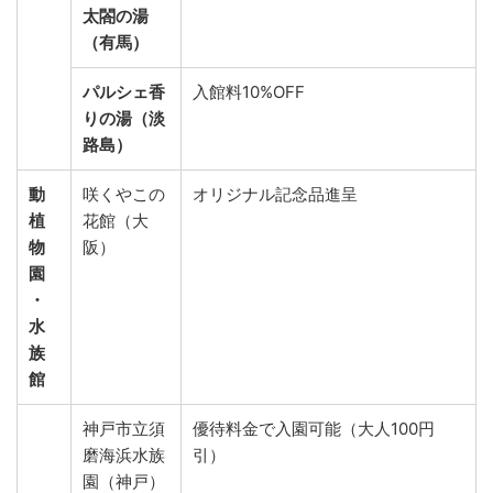
太閤の湯
（有馬）
パルシェ香
入館料10%OFF
りの湯（淡
路島）
動
咲くやこの
オリジナル記念品進呈
植
花館（大
物
阪）
園
・
水
族
館
神戸市立須
優待料金で入園可能（大人100円
磨海浜水族
引）
園（神戸）