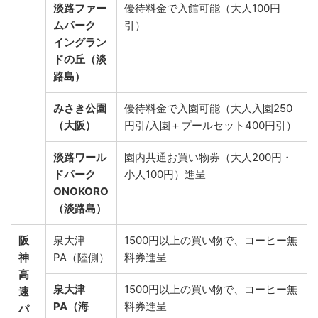
淡路ファー
優待料金で入館可能（大人100円
ムパーク
引）
イングラン
ドの丘（淡
路島）
みさき公園
優待料金で入園可能（大人入園250
（大阪）
円引/入園＋プールセット400円引）
淡路ワール
園内共通お買い物券（大人200円・
ドパーク
小人100円）進呈
ONOKORO
（淡路島）
阪
泉大津
1500円以上の買い物で、コーヒー無
神
PA（陸側）
料券進呈
高
泉大津
1500円以上の買い物で、コーヒー無
速
PA（海
料券進呈
パ