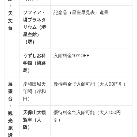
・
ソフィア・
記念品（星座早見表）進呈
天
堺プラネタ
文
リウム（堺
台
星空館）
（堺）
うずしお科
入館料金10%OFF
学館（淡路
島）
展
岸和田城天
優待料金で入館可能（大人90円引）
望
守閣（岸和
台
田）
・
天保山大観
優待料金で入館可能（大人100円
観
覧車（大
引）
光
阪）
施
設