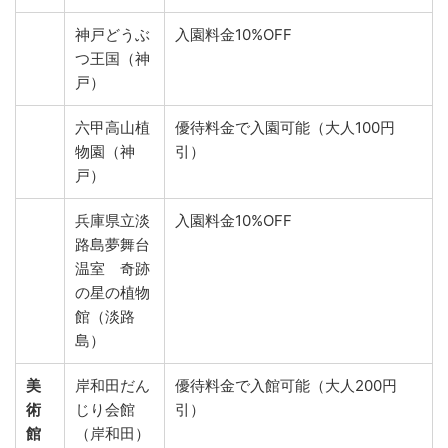
神戸どうぶ
入園料金10%OFF
つ王国（神
戸）
六甲高山植
優待料金で入園可能（大人100円
物園（神
引）
戸）
兵庫県立淡
入園料金10%OFF
路島夢舞台
温室 奇跡
の星の植物
館（淡路
島）
美
岸和田だん
優待料金で入館可能（大人200円
術
じり会館
引）
館
（岸和田）