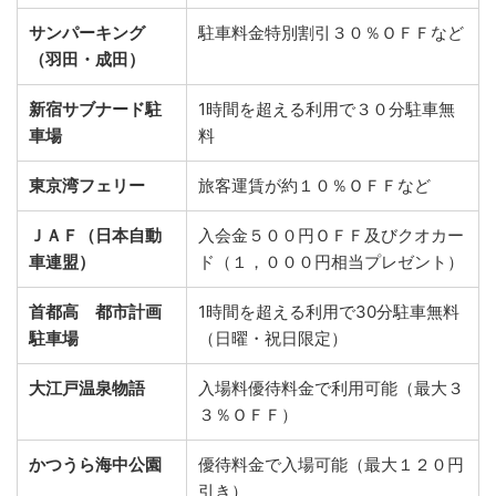
サンパーキング
駐車料金特別割引３０％ＯＦＦなど
（羽田・成田）
新宿サブナード駐
1時間を超える利用で３０分駐車無
車場
料
東京湾フェリー
旅客運賃が約１０％ＯＦＦなど
ＪＡＦ（日本自動
入会金５００円ＯＦＦ及びクオカー
車連盟）
ド（１，０００円相当プレゼント）
首都高 都市計画
1時間を超える利用で30分駐車無料
駐車場
（日曜・祝日限定）
大江戸温泉物語
入場料優待料金で利用可能（最大３
３％ＯＦＦ）
かつうら海中公園
優待料金で入場可能（最大１２０円
引き）