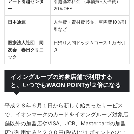
アート引越センタ
引越基本料金 （車輌費+人件費）
ー
20％OFF
日本通運
人件費・資材費15％、車両費10％割
引など
医療法人社団 同
日帰り人間ドックＡコース１万円引
友会 春日クリニ
き
ック
イオングループの対象店舗で利用する
と、いつでもWAON POINTが２倍になる
平成２８年６月１日から新しく始まったサービス
で、イオンマークのカードをイオングループ対象店
舗以外の加盟店やVISA、JCB、Mastercardの加盟
店で利用すると２００円(税込)で１ポイントのとこ