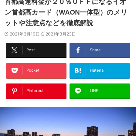
首都高速料金が２０％ＯＦＦになるイオ
ン首都高カード（WAON一体型）のメリ
ットや注意点などを徹底解説
2021年3月19日
2021年3月23日
Post
Share
Pocket
Hatena
Pinterest
LINE