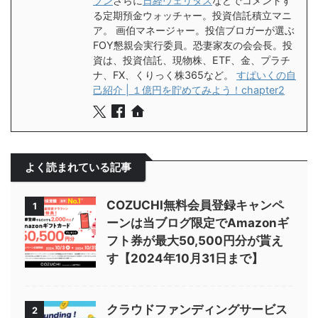
ブン
さらに
日経ヴェリタス
などでコメントす
る定期預金ウォッチャー。投資信託積立マニ
ア。 画伯マネージャー。投信ブロガーが選ぶ
FOY懇親会実行委員。恐妻家友の会会長。投
資は、投資信託、現物株、ETF、金、プラチ
ナ、FX、くりっく株365など。
すぱいくの自
己紹介 | １億円を貯めてみよう！chapter2
よく読まれている記事
COZUCHI無料会員登録キャンペ
1
ーンは当ブログ限定でAmazonギ
フト券が最大50,500円分が貰え
す【2024年10月31日まで】
クラウドファンディングサービス
2