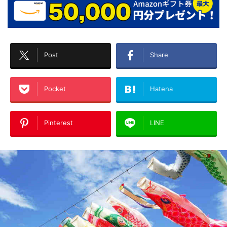
Post
Share
Pocket
Hatena
Pinterest
LINE