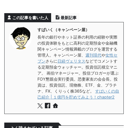
この記事を書いた人
最新記事
すぱいく（キャンペーン屋）
長年の銀行やネット証券の利用の経験や実際
の投資体験をもとに高利の定期預金や金融機
関キャンペーン情報満載のブログを運営する
管理人。キャンペーン屋、
週刊現代
や
女性セ
ブン
さらに
日経ヴェリタス
などでコメントす
る定期預金ウォッチャー。投資信託積立マニ
ア。 画伯マネージャー。投信ブロガーが選ぶ
FOY懇親会実行委員。恐妻家友の会会長。投
資は、投資信託、現物株、ETF、金、プラチ
ナ、FX、くりっく株365など。
すぱいくの自
己紹介 | １億円を貯めてみよう！chapter2