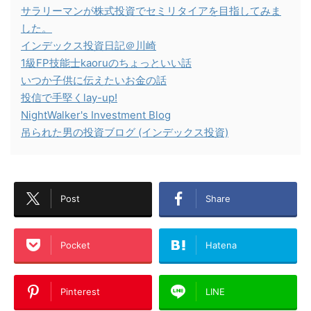
サラリーマンが株式投資でセミリタイアを目指してみま
した。
インデックス投資日記＠川崎
1級FP技能士kaoruのちょっといい話
いつか子供に伝えたいお金の話
投信で手堅くlay-up!
NightWalker's Investment Blog
吊られた男の投資ブログ (インデックス投資)
Post
Share
Pocket
Hatena
Pinterest
LINE