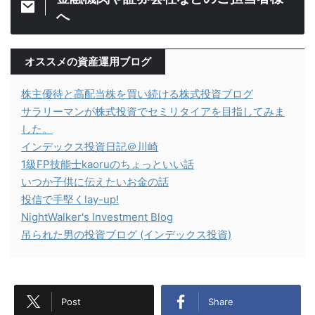
へ
オススメの資産運用ブログ
株主優待と高配当株を買い続ける株式投資ブログ
サラリーマンが株式投資でセミリタイアを目指してみま
した。
インデックス投資日記＠川崎
1級FP技能士kaoruのちょっといい話
いつか子供に伝えたいお金の話
投信で手堅くlay-up!
NightWalker's Investment Blog
吊られた男の投資ブログ (インデックス投資)
Post
Share