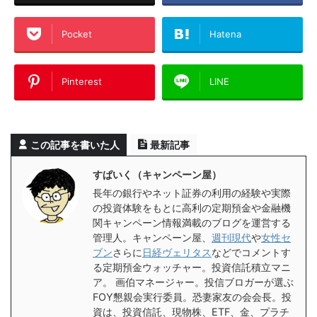
Pocket
Hatena
Pinterest
LINE
この記事を書いた人
最新記事
すぱいく（キャンペーン屋）
長年の銀行やネット証券の利用の経験や実際
の投資体験をもとに高利の定期預金や金融機
関キャンペーン情報満載のブログを運営する
管理人。キャンペーン屋、
週刊現代
や
女性セ
ブン
さらに
日経ヴェリタス
などでコメントす
る定期預金ウォッチャー。投資信託積立マニ
ア。 画伯マネージャー。投信ブロガーが選ぶ
FOY懇親会実行委員。恐妻家友の会会長。投
資は、投資信託、現物株、ETF、金、プラチ