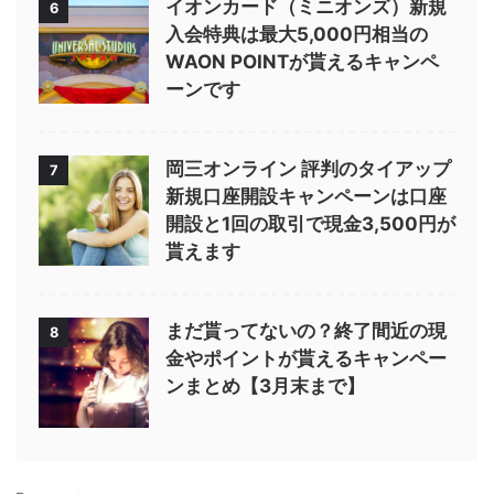
イオンカード（ミニオンズ）新規
6
入会特典は最大5,000円相当の
WAON POINTが貰えるキャンペ
ーンです
岡三オンライン 評判のタイアップ
7
新規口座開設キャンペーンは口座
開設と1回の取引で現金3,500円が
貰えます
まだ貰ってないの？終了間近の現
8
金やポイントが貰えるキャンペー
ンまとめ【3月末まで】