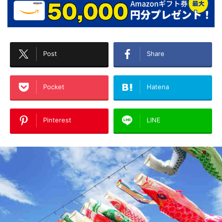
Post
Share
Pocket
Hatena
Pinterest
LINE