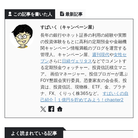
この記事を書いた人
最新記事
すぱいく（キャンペーン屋）
長年の銀行やネット証券の利用の経験や実際
の投資体験をもとに高利の定期預金や金融機
関キャンペーン情報満載のブログを運営する
管理人。キャンペーン屋、
週刊現代
や
女性セ
ブン
さらに
日経ヴェリタス
などでコメントす
る定期預金ウォッチャー。投資信託積立マニ
ア。 画伯マネージャー。投信ブロガーが選ぶ
FOY懇親会実行委員。恐妻家友の会会長。投
資は、投資信託、現物株、ETF、金、プラチ
ナ、FX、くりっく株365など。
すぱいくの自
己紹介 | １億円を貯めてみよう！chapter2
よく読まれている記事