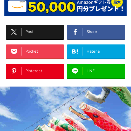
Post
Share
Pocket
Hatena
Pinterest
LINE