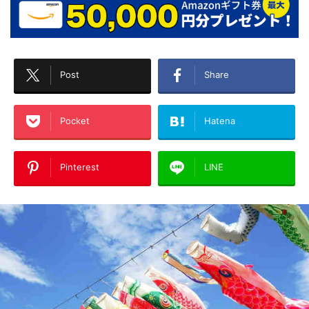
Post
Share
Pocket
Hatena
Pinterest
LINE