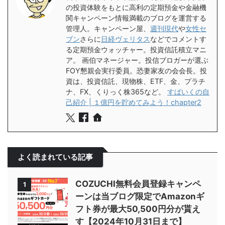
の投資体験をもとに高利の定期預金や金融機
関キャンペーン情報満載のブログを運営する
管理人。キャンペーン屋、
週刊現代
や
女性セ
ブン
さらに
日経ヴェリタス
などでコメントす
る定期預金ウォッチャー。投資信託積立マニ
ア。 画伯マネージャー。投信ブロガーが選ぶ
FOY懇親会実行委員。恐妻家友の会会長。投
資は、投資信託、現物株、ETF、金、プラチ
ナ、FX、くりっく株365など。
すぱいくの自
己紹介 | １億円を貯めてみよう！chapter2
よく読まれている記事
COZUCHI無料会員登録キャンペ
1
ーンは当ブログ限定でAmazonギ
フト券が最大50,500円分が貰え
す【2024年10月31日まで】