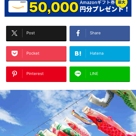
Post
Share
Pocket
Hatena
Pinterest
LINE