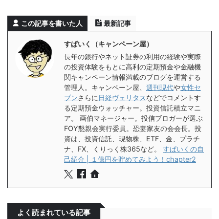
この記事を書いた人
最新記事
すぱいく（キャンペーン屋）
長年の銀行やネット証券の利用の経験や実際
の投資体験をもとに高利の定期預金や金融機
関キャンペーン情報満載のブログを運営する
管理人。キャンペーン屋、
週刊現代
や
女性セ
ブン
さらに
日経ヴェリタス
などでコメントす
る定期預金ウォッチャー。投資信託積立マニ
ア。 画伯マネージャー。投信ブロガーが選ぶ
FOY懇親会実行委員。恐妻家友の会会長。投
資は、投資信託、現物株、ETF、金、プラチ
ナ、FX、くりっく株365など。
すぱいくの自
己紹介 | １億円を貯めてみよう！chapter2
よく読まれている記事