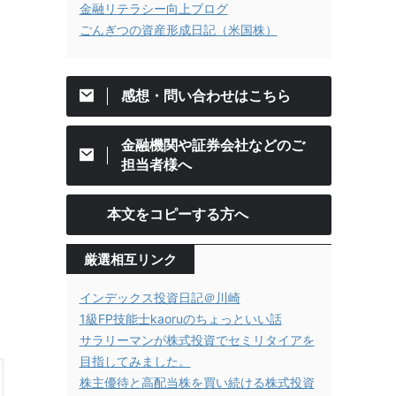
金融リテラシー向上ブログ
ごんぎつの資産形成日記（米国株）
感想・問い合わせはこちら
金融機関や証券会社などのご
担当者様へ
本文をコピーする方へ
厳選相互リンク
インデックス投資日記＠川崎
1級FP技能士kaoruのちょっといい話
サラリーマンが株式投資でセミリタイアを
目指してみました。
株主優待と高配当株を買い続ける株式投資