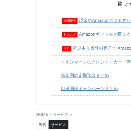
こ
現金やAmazonギフト券
期間限定
Amazonギフト券が貰える
おススメ
新規本会員登録完了で Amaz
注目
イオンマークのクレジットカード新
高金利の定期預金まとめ
口座開設キャンペーンまとめ
HOME
>
サービス
>
広告
サービス