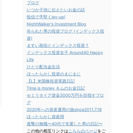
ブログ
いつか子供に伝えたいお金の話
投信で手堅くlay-up!
NightWalker's Investment Blog
吊られた男の投資ブログ (インデックス投
資)
ますい画伯とインデックス投資？
インデックス投資女子 Around40 Happy
Life
ひとり配当金生活
ほったらかし投資のまにまに
【L】米国株投資実践日記
Time is money キムのお金日記
セミリタイア資金3000万円を目指すブロ
グ
2020年への資産運用の旅since2011.7.18
ほったらかし資産用
進撃の無職〜40代で失業した男の日記〜
この他の相互リンクは
こちらのページ
をご