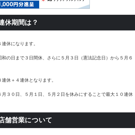
の連休期間は？
４連休になります。
昭和の日まで３日間休、さらに５月３日（憲法記念日）から５月６
。
３連休＋４連休となります。
４月３０日、５月１日、５月２日を休みにすることで最大１０連休
の店舗営業について