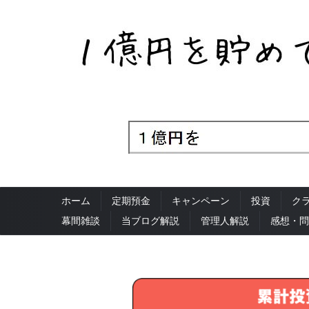
ホーム
定期預金
キャンペーン
投資
ク
幕間雑談
当ブログ解説
管理人解説
感想・問