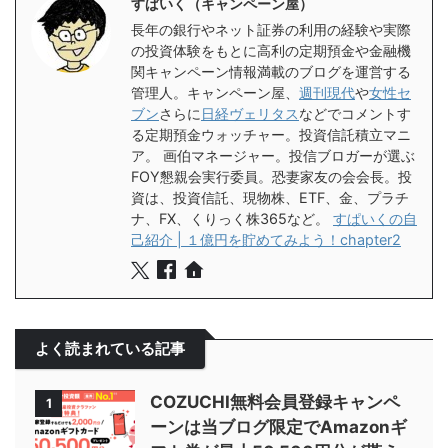
すぱいく（キャンペーン屋）
長年の銀行やネット証券の利用の経験や実際
の投資体験をもとに高利の定期預金や金融機
関キャンペーン情報満載のブログを運営する
管理人。キャンペーン屋、
週刊現代
や
女性セ
ブン
さらに
日経ヴェリタス
などでコメントす
る定期預金ウォッチャー。投資信託積立マニ
ア。 画伯マネージャー。投信ブロガーが選ぶ
FOY懇親会実行委員。恐妻家友の会会長。投
資は、投資信託、現物株、ETF、金、プラチ
ナ、FX、くりっく株365など。
すぱいくの自
己紹介 | １億円を貯めてみよう！chapter2
よく読まれている記事
COZUCHI無料会員登録キャンペ
1
ーンは当ブログ限定でAmazonギ