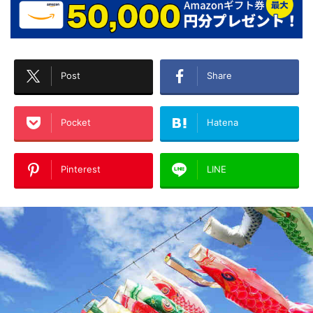
Post
Share
Pocket
Hatena
Pinterest
LINE