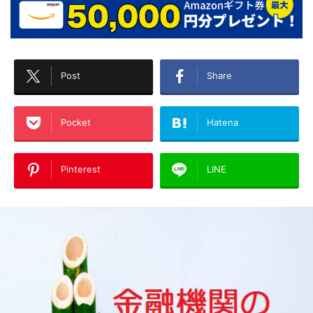
Post
Share
Pocket
Hatena
Pinterest
LINE