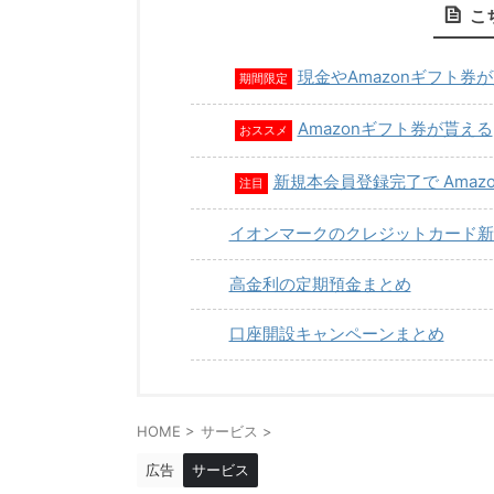
こ
現金やAmazonギフト券
期間限定
Amazonギフト券が貰える
おススメ
新規本会員登録完了で Amaz
注目
イオンマークのクレジットカード新
高金利の定期預金まとめ
口座開設キャンペーンまとめ
HOME
>
サービス
>
広告
サービス