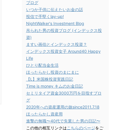
ブログ
いつか子供に伝えたいお金の話
投信で手堅くlay-up!
NightWalker's Investment Blog
吊られた男の投資ブログ (インデックス投
資)
ますい画伯とインデックス投資？
インデックス投資女子 Around40 Happy
Life
ひとり配当金生活
ほったらかし投資のまにまに
【L】米国株投資実践日記
Time is money キムのお金日記
セミリタイア資金3000万円を目指すブロ
グ
2020年への資産運用の旅since2011.7.18
ほったらかし資産用
進撃の無職〜40代で失業した男の日記〜
この他の相互リンクは
こちらのページ
をご