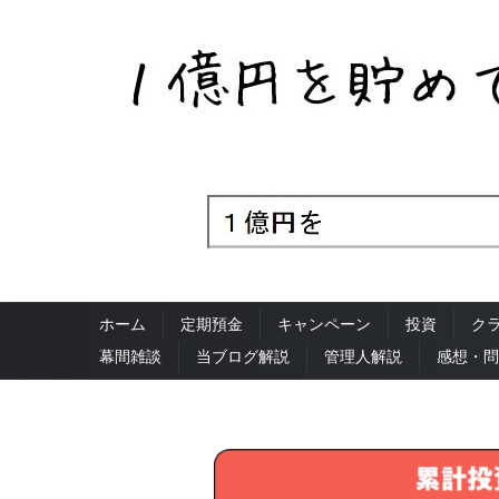
ホーム
定期預金
キャンペーン
投資
ク
幕間雑談
当ブログ解説
管理人解説
感想・問