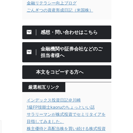
金融リテラシー向上ブログ
ごんぎつの資産形成日記（米国株）
感想・問い合わせはこちら
金融機関や証券会社などのご
担当者様へ
本文をコピーする方へ
厳選相互リンク
インデックス投資日記＠川崎
1級FP技能士kaoruのちょっといい話
サラリーマンが株式投資でセミリタイアを
目指してみました。
株主優待と高配当株を買い続ける株式投資