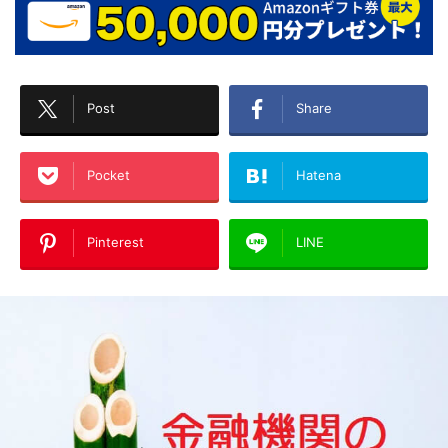
Post
Share
Pocket
Hatena
Pinterest
LINE