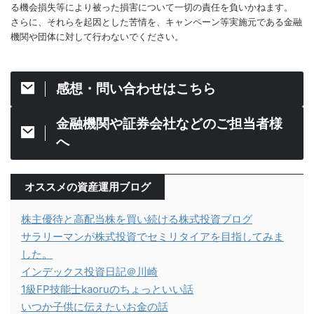
る機会損失等により被った損害について一切の責任を負いかねます。
さらに、それらを起因とした苦情を、キャンペーン等実施元である金融
機関や団体に対して行わないでください。
感想・問い合わせはこちら
金融機関や証券会社などのご担当者様
へ
オススメの資産運用ブログ
株主優待と高配当株を買い続ける株式投資ブログ
サラリーマンが株式投資でセミリタイアを目指してみま
した。
インデックス投資日記＠川崎
1級FP技能士kaoruのちょっといい話
いつか子供に伝えたいお金の話