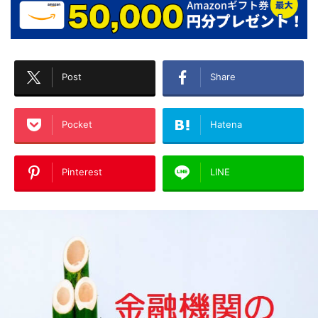
Post
Share
Pocket
Hatena
Pinterest
LINE