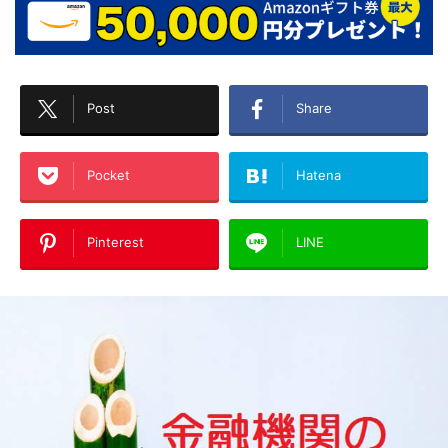
Post
Share
Pocket
Hatena
Pinterest
LINE