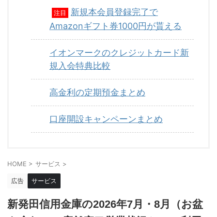
新規本会員登録完了で
注目
Amazonギフト券1000円が貰える
イオンマークのクレジットカード新
規入会特典比較
高金利の定期預金まとめ
口座開設キャンペーンまとめ
HOME
>
サービス
>
広告
サービス
新発田信用金庫の2026年7月・8月（お盆