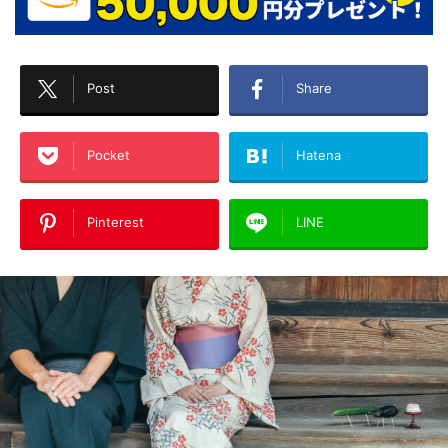
Post
Share
Pocket
Hatena
Pinterest
LINE