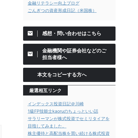
金融リテラシー向上ブログ
ごんぎつの資産形成日記（米国株）
感想・問い合わせはこちら
金融機関や証券会社などのご
担当者様へ
本文をコピーする方へ
厳選相互リンク
インデックス投資日記＠川崎
1級FP技能士kaoruのちょっといい話
サラリーマンが株式投資でセミリタイアを
目指してみました。
株主優待と高配当株を買い続ける株式投資