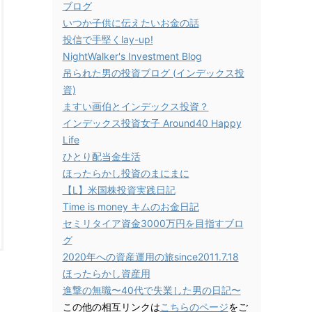
ブログ
いつか子供に伝えたいお金の話
投信で手堅くlay-up!
NightWalker's Investment Blog
吊られた男の投資ブログ (インデックス投
資)
ますい画伯とインデックス投資？
インデックス投資女子 Around40 Happy
Life
ひとり配当金生活
ほったらかし投資のまにまに
【L】米国株投資実践日記
Time is money キムのお金日記
セミリタイア資金3000万円を目指すブロ
グ
2020年への資産運用の旅since2011.7.18
ほったらかし資産用
進撃の無職〜40代で失業した男の日記〜
この他の相互リンクは
こちらのページ
をご