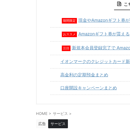
こ
現金やAmazonギフト券
期間限定
Amazonギフト券が貰える
おススメ
新規本会員登録完了で Amaz
注目
イオンマークのクレジットカード新
高金利の定期預金まとめ
口座開設キャンペーンまとめ
HOME
>
サービス
>
広告
サービス