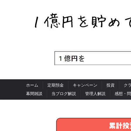
ホーム
定期預金
キャンペーン
投資
ク
幕間雑談
当ブログ解説
管理人解説
感想・問