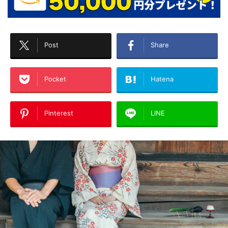
Post
Share
Pocket
Hatena
Pinterest
LINE