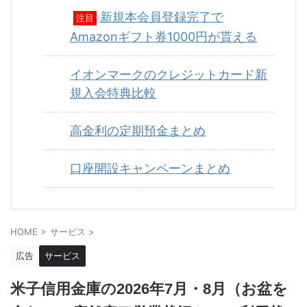
新規本会員登録完了で
注目
Amazonギフト券1000円が貰える
イオンマークのクレジットカード新
規入会特典比較
高金利の定期預金まとめ
口座開設キャンペーンまとめ
HOME
>
サービス
>
広告
サービス
米子信用金庫の2026年7月・8月（お盆を