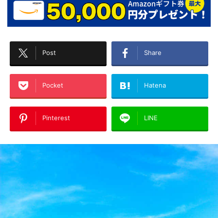
Post
Share
Pocket
Hatena
Pinterest
LINE