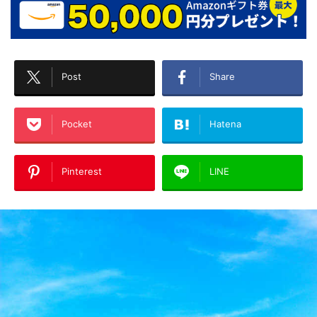
Post
Share
Pocket
Hatena
Pinterest
LINE