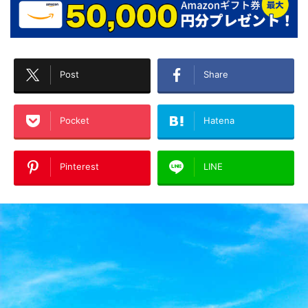
Post
Share
Pocket
Hatena
Pinterest
LINE