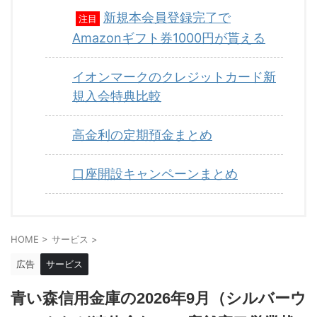
新規本会員登録完了で
注目
Amazonギフト券1000円が貰える
イオンマークのクレジットカード新
規入会特典比較
高金利の定期預金まとめ
口座開設キャンペーンまとめ
HOME
>
サービス
>
広告
サービス
青い森信用金庫の2026年9月（シルバーウ