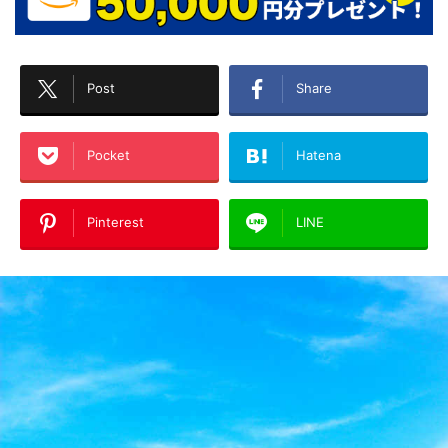
Post
Share
Pocket
Hatena
Pinterest
LINE