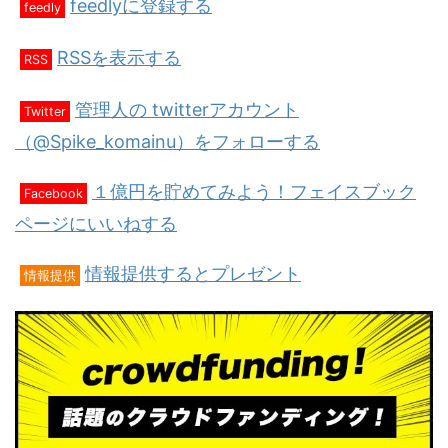
feedlyに登録する
feedly
RSSを表示する
RSS
管理人の twitterアカウント
Twitter
（@Spike_komainu）をフォローする
１億円を貯めてみよう！フェイスブック
Facebook
ページにいいねする
情報提供するとプレゼント
情報提供