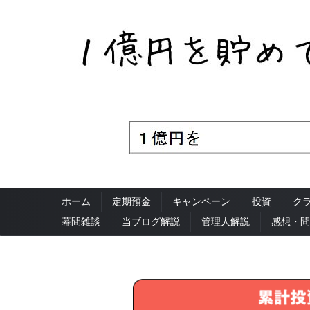
ホーム
定期預金
キャンペーン
投資
ク
幕間雑談
当ブログ解説
管理人解説
感想・問