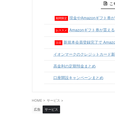
こ
現金やAmazonギフト券
期間限定
Amazonギフト券が貰える
おススメ
新規本会員登録完了で Amaz
注目
イオンマークのクレジットカード新
高金利の定期預金まとめ
口座開設キャンペーンまとめ
HOME
>
サービス
>
広告
サービス