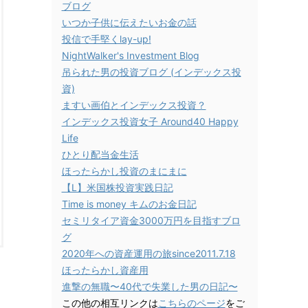
ブログ
いつか子供に伝えたいお金の話
投信で手堅くlay-up!
NightWalker's Investment Blog
吊られた男の投資ブログ (インデックス投
資)
ますい画伯とインデックス投資？
インデックス投資女子 Around40 Happy
Life
ひとり配当金生活
ほったらかし投資のまにまに
【L】米国株投資実践日記
Time is money キムのお金日記
セミリタイア資金3000万円を目指すブロ
グ
2020年への資産運用の旅since2011.7.18
ほったらかし資産用
進撃の無職〜40代で失業した男の日記〜
この他の相互リンクは
こちらのページ
をご