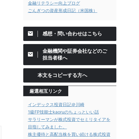
金融リテラシー向上ブログ
ごんぎつの資産形成日記（米国株）
感想・問い合わせはこちら
金融機関や証券会社などのご
担当者様へ
本文をコピーする方へ
厳選相互リンク
インデックス投資日記＠川崎
1級FP技能士kaoruのちょっといい話
サラリーマンが株式投資でセミリタイアを
目指してみました。
株主優待と高配当株を買い続ける株式投資