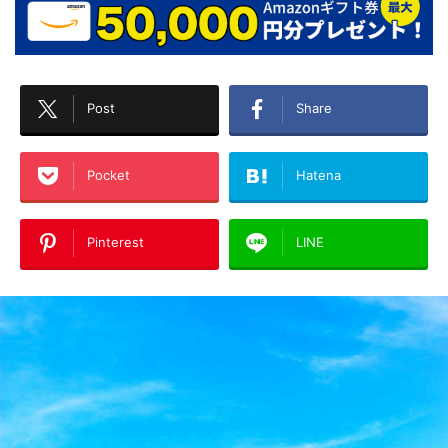
Post
Share
Pocket
Hatena
Pinterest
LINE