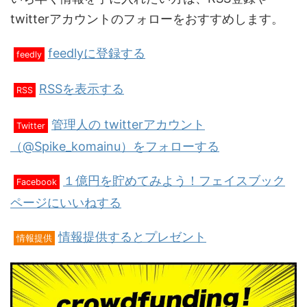
twitterアカウントのフォローをおすすめします。
feedlyに登録する
feedly
RSSを表示する
RSS
管理人の twitterアカウント
Twitter
（@Spike_komainu）をフォローする
１億円を貯めてみよう！フェイスブック
Facebook
ページにいいねする
情報提供するとプレゼント
情報提供