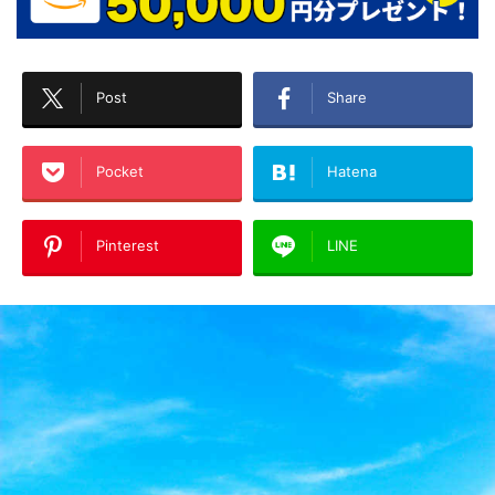
Post
Share
Pocket
Hatena
Pinterest
LINE