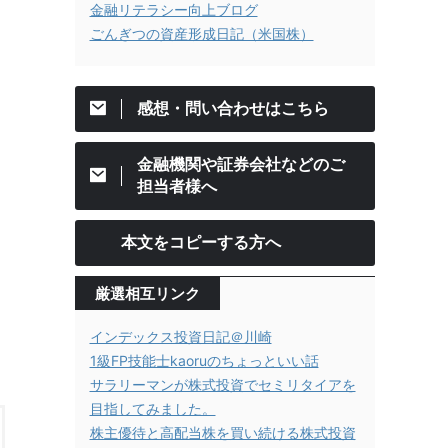
金融リテラシー向上ブログ
ごんぎつの資産形成日記（米国株）
感想・問い合わせはこちら
金融機関や証券会社などのご
担当者様へ
本文をコピーする方へ
厳選相互リンク
インデックス投資日記＠川崎
1級FP技能士kaoruのちょっといい話
サラリーマンが株式投資でセミリタイアを
目指してみました。
株主優待と高配当株を買い続ける株式投資