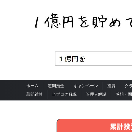
ホーム
定期預金
キャンペーン
投資
ク
幕間雑談
当ブログ解説
管理人解説
感想・問