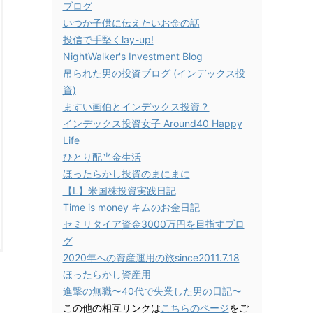
ブログ
いつか子供に伝えたいお金の話
投信で手堅くlay-up!
NightWalker's Investment Blog
吊られた男の投資ブログ (インデックス投
資)
ますい画伯とインデックス投資？
インデックス投資女子 Around40 Happy
Life
ひとり配当金生活
ほったらかし投資のまにまに
【L】米国株投資実践日記
Time is money キムのお金日記
セミリタイア資金3000万円を目指すブロ
グ
2020年への資産運用の旅since2011.7.18
ほったらかし資産用
進撃の無職〜40代で失業した男の日記〜
この他の相互リンクは
こちらのページ
をご