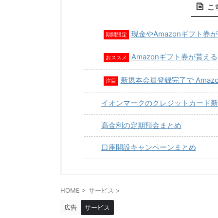
こ
現金やAmazonギフト券
期間限定
Amazonギフト券が貰える
おススメ
新規本会員登録完了で Amaz
注目
イオンマークのクレジットカード新
高金利の定期預金まとめ
口座開設キャンペーンまとめ
HOME
>
サービス
>
広告
サービス