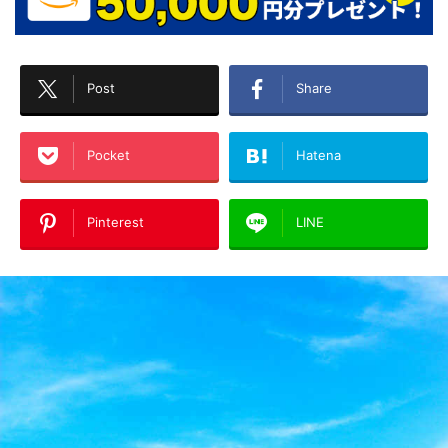
Post
Share
Pocket
Hatena
Pinterest
LINE