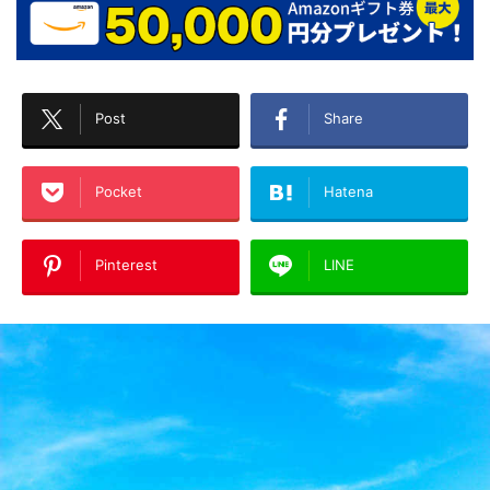
Post
Share
Pocket
Hatena
Pinterest
LINE