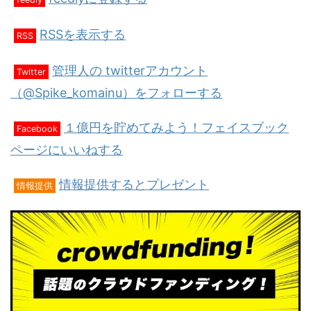
RSSを表示する
RSS
管理人の twitterアカウント
Twitter
（@Spike_komainu）をフォローする
１億円を貯めてみよう！フェイスブック
Facebook
ページにいいねする
情報提供するとプレゼント
情報提供