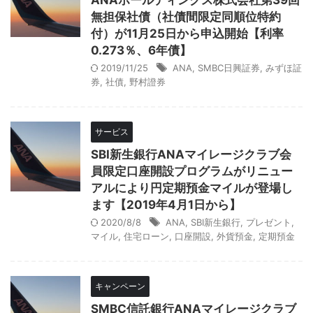
ANAホールディングス株式会社第39回
無担保社債（社債間限定同順位特約
付）が11月25日から申込開始【利率
0.273％、6年債】
2019/11/25
ANA
,
SMBC日興証券
,
みずほ証
券
,
社債
,
野村證券
サービス
SBI新生銀行ANAマイレージクラブ会
員限定口座開設プログラムがリニュー
アルにより円定期預金マイルが登場し
ます【2019年4月1日から】
2020/8/8
ANA
,
SBI新生銀行
,
プレゼント
,
マイル
,
住宅ローン
,
口座開設
,
外貨預金
,
定期預金
キャンペーン
SMBC信託銀行ANAマイレージクラブ