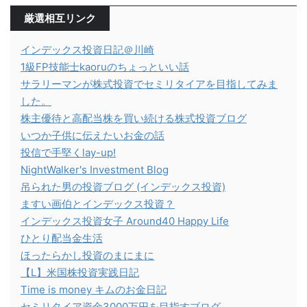
厳選相互リンク
インデックス投資日記＠川崎
1級FP技能士kaoruのちょっといい話
サラリーマンが株式投資でセミリタイアを目指してみま
した。
株主優待と高配当株を買い続ける株式投資ブログ
いつか子供に伝えたいお金の話
投信で手堅くlay-up!
NightWalker's Investment Blog
吊られた男の投資ブログ (インデックス投資)
ますい画伯とインデックス投資？
インデックス投資女子 Around40 Happy Life
ひとり配当金生活
ほったらかし投資のまにまに
【L】米国株投資実践日記
Time is money キムのお金日記
セミリタイア資金3000万円を目指すブログ