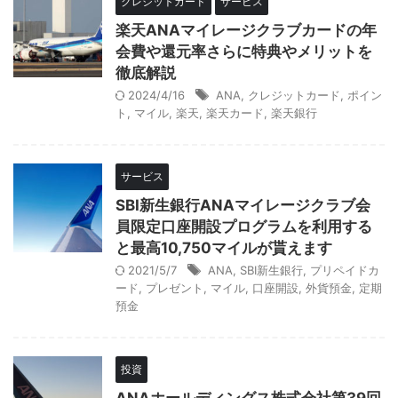
クレジットカード
サービス
楽天ANAマイレージクラブカードの年
会費や還元率さらに特典やメリットを
徹底解説
2024/4/16
ANA
,
クレジットカード
,
ポイン
ト
,
マイル
,
楽天
,
楽天カード
,
楽天銀行
サービス
SBI新生銀行ANAマイレージクラブ会
員限定口座開設プログラムを利用する
と最高10,750マイルが貰えます
2021/5/7
ANA
,
SBI新生銀行
,
プリペイドカ
ード
,
プレゼント
,
マイル
,
口座開設
,
外貨預金
,
定期
預金
投資