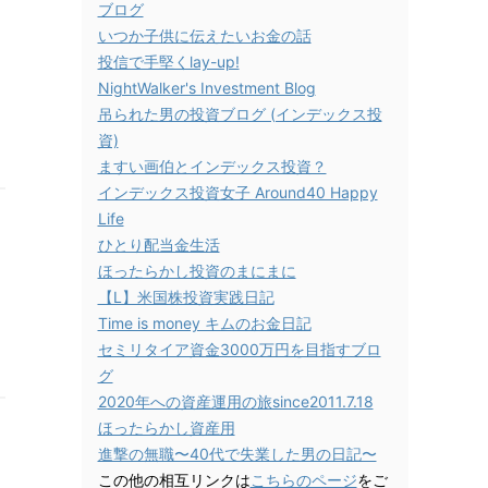
ブログ
いつか子供に伝えたいお金の話
投信で手堅くlay-up!
NightWalker's Investment Blog
吊られた男の投資ブログ (インデックス投
資)
ますい画伯とインデックス投資？
インデックス投資女子 Around40 Happy
Life
ひとり配当金生活
ほったらかし投資のまにまに
【L】米国株投資実践日記
Time is money キムのお金日記
セミリタイア資金3000万円を目指すブロ
グ
2020年への資産運用の旅since2011.7.18
ほったらかし資産用
進撃の無職〜40代で失業した男の日記〜
この他の相互リンクは
こちらのページ
をご