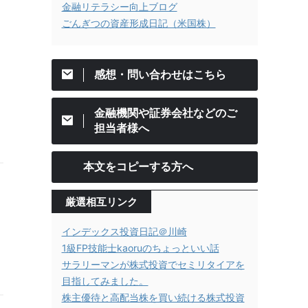
金融リテラシー向上ブログ
ごんぎつの資産形成日記（米国株）
感想・問い合わせはこちら
金融機関や証券会社などのご
担当者様へ
本文をコピーする方へ
厳選相互リンク
インデックス投資日記＠川崎
1級FP技能士kaoruのちょっといい話
サラリーマンが株式投資でセミリタイアを
目指してみました。
株主優待と高配当株を買い続ける株式投資