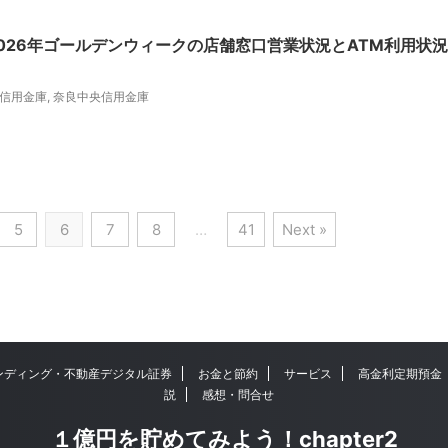
026年ゴールデンウィークの店舗窓口営業状況とATM利用状況
信用金庫
,
奈良中央信用金庫
5
6
7
8
…
41
Next »
ンディング・不動産デジタル証券
お金と節約
サービス
高金利定期預金
説
感想・問合せ
１億円を貯めてみよう！chapter2