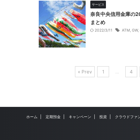
サービス
奈良中央信用金庫の2
まとめ
2022/3/11
ATM
,
GW
,
« Prev
1
…
4
ホーム
定期預金
キャンペーン
投資
クラウドファ