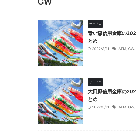
GW
サービス
青い森信用金庫の20
とめ
2022/3/11
ATM
,
GW
,
サービス
大田原信用金庫の20
とめ
2022/3/11
ATM
,
GW
,