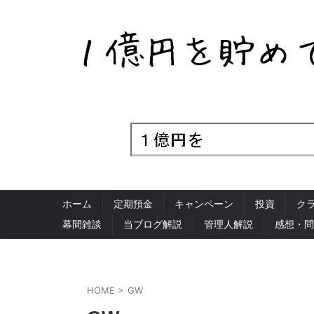
ホーム
定期預金
キャンペーン
投資
ク
幕間雑談
当ブログ解説
管理人解説
感想・問
HOME
>
GW