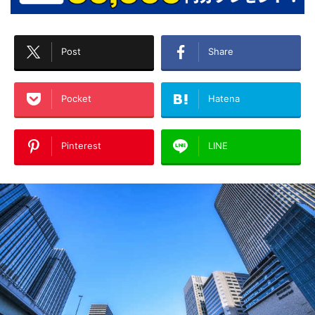
Post
Share
Pocket
Hatena
Pinterest
LINE