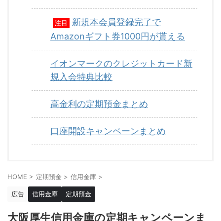
新規本会員登録完了で
注目
Amazonギフト券1000円が貰える
イオンマークのクレジットカード新
規入会特典比較
高金利の定期預金まとめ
口座開設キャンペーンまとめ
HOME
>
定期預金
>
信用金庫
>
広告
信用金庫
定期預金
大阪厚生信用金庫の定期キャンペーンま