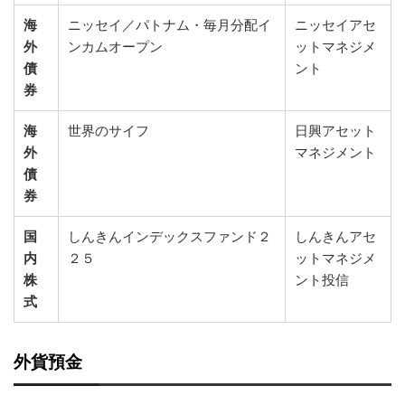
海
ニッセイ／パトナム・毎月分配イ
ニッセイアセ
外
ンカムオープン
ットマネジメ
債
ント
券
海
世界のサイフ
日興アセット
外
マネジメント
債
券
国
しんきんインデックスファンド２
しんきんアセ
内
２５
ットマネジメ
株
ント投信
式
外貨預金