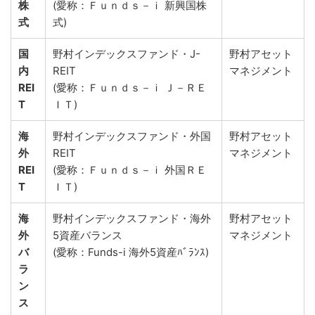
株
(愛称：Ｆｕｎｄｓ－ｉ 新興国株
式
式)
国
野村インデックスファンド・J-
野村アセット
内
REIT
マネジメント
REI
(愛称：Ｆｕｎｄｓ－ｉ Ｊ－ＲＥ
T
ＩＴ)
海
野村インデックスファンド・外国
野村アセット
外
REIT
マネジメント
REI
(愛称：Ｆｕｎｄｓ－ｉ 外国ＲＥ
T
ＩＴ)
海
野村インデックスファンド・海外
野村アセット
外
5資産バランス
マネジメント
バ
(愛称：Funds-i 海外5資産ﾊﾞﾗﾝｽ)
ラ
ン
ス