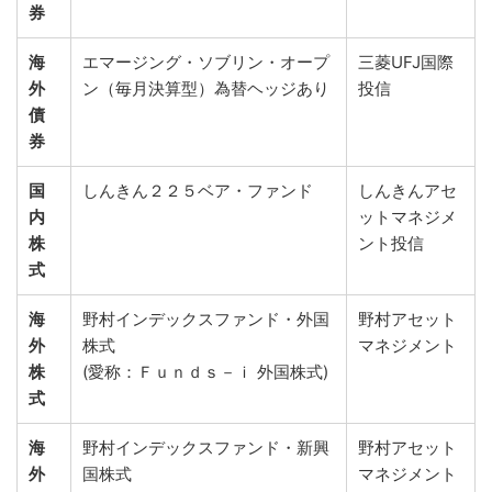
券
海
エマージング・ソブリン・オープ
三菱UFJ国際
外
ン（毎月決算型）為替ヘッジあり
投信
債
券
国
しんきん２２５ベア・ファンド
しんきんアセ
内
ットマネジメ
株
ント投信
式
海
野村インデックスファンド・外国
野村アセット
外
株式
マネジメント
株
(愛称：Ｆｕｎｄｓ－ｉ 外国株式)
式
海
野村インデックスファンド・新興
野村アセット
外
国株式
マネジメント