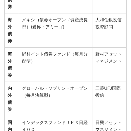
券
海
メキシコ債券オープン（資産成長
大和住銀投信
外
型）(愛称：アミーゴ)
投資顧問
債
券
海
野村インド債券ファンド（毎月分
野村アセット
外
配型）
マネジメント
債
券
内
グローバル・ソブリン・オープン
三菱UFJ国際
外
（毎月決算型）
投信
債
券
国
インデックスファンドＪＰＸ日経
日興アセット
内
４００
マネジメント