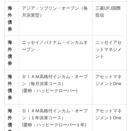
海
アジア・ソブリン・オープン（毎
三菱UFJ国際
外
月決算型）
投信
債
券
海
ニッセイ／パトナム・インカムオ
ニッセイアセ
外
ープン
ットマネジメ
債
ント
券
海
ＤＩＡＭ高格付インカム・オープ
アセットマネ
外
ン（毎月決算コース）
ジメントOne
債
(愛称：ハッピークローバー)
券
海
ＤＩＡＭ高格付インカム・オープ
アセットマネ
外
ン（１年決算コース）
ジメントOne
債
(愛称：ハッピークローバー１年)