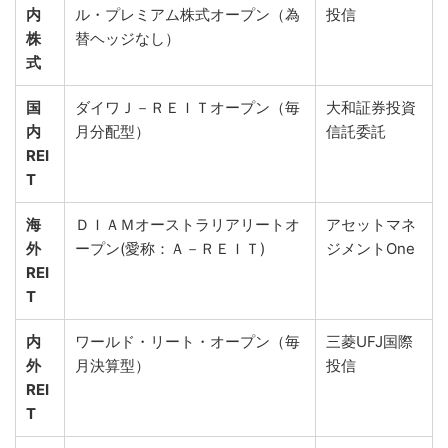
内
ル・プレミアム株式オープン（為
投信
株
替ヘッジなし）
式
国
ダイワＪ－ＲＥＩＴオープン（毎
大和証券投資
内
月分配型）
信託委託
REI
T
海
ＤＩＡＭオーストラリアリートオ
アセットマネ
外
ープン(愛称：Ａ－ＲＥＩＴ)
ジメントOne
REI
T
内
ワールド・リート・オープン（毎
三菱UFJ国際
外
月決算型）
投信
REI
T