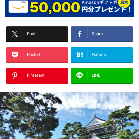
Post
Share
Pocket
Hatena
Pinterest
LINE