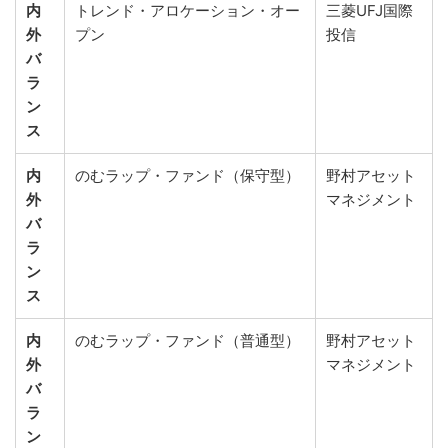
内
トレンド・アロケーション・オー
三菱UFJ国際
外
プン
投信
バ
ラ
ン
ス
内
のむラップ・ファンド（保守型）
野村アセット
外
マネジメント
バ
ラ
ン
ス
内
のむラップ・ファンド（普通型）
野村アセット
外
マネジメント
バ
ラ
ン