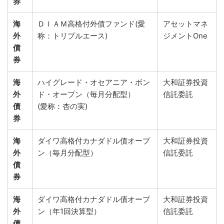
券
海
ＤＩＡＭ高格付外債ファンド(愛
アセットマネ
外
称：トリプルエース)
ジメントOne
債
券
海
ハイグレード・オセアニア・ボン
大和証券投資
外
ド・オープン（毎月分配型）
信託委託
債
(愛称：杏の実)
券
海
ダイワ高格付カナダドル債オープ
大和証券投資
外
ン（毎月分配型）
信託委託
債
券
海
ダイワ高格付カナダドル債オープ
大和証券投資
外
ン（年1回決算型）
信託委託
債