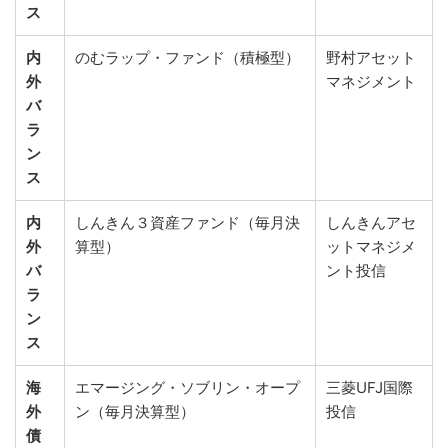
ス
内
のむラップ・ファンド（積極型）
野村アセット
外
マネジメント
バ
ラ
ン
ス
内
しんきん３資産ファンド（毎月決
しんきんアセ
外
算型）
ットマネジメ
バ
ント投信
ラ
ン
ス
海
エマージング・ソブリン・オープ
三菱UFJ国際
外
ン（毎月決算型）
投信
債