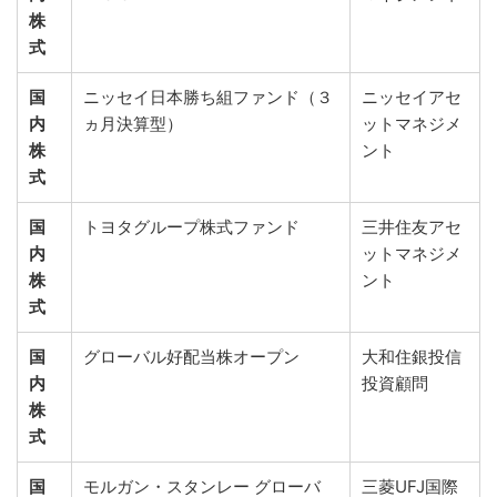
株
式
国
ニッセイ日本勝ち組ファンド（３
ニッセイアセ
内
ヵ月決算型）
ットマネジメ
株
ント
式
国
トヨタグループ株式ファンド
三井住友アセ
内
ットマネジメ
株
ント
式
国
グローバル好配当株オープン
大和住銀投信
内
投資顧問
株
式
国
モルガン・スタンレー グローバ
三菱UFJ国際