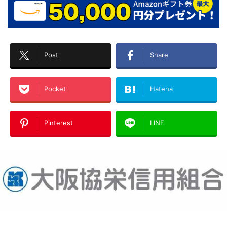
Post
Share
Pocket
Hatena
Pinterest
LINE