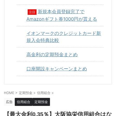
新規本会員登録完了で
注目
Amazonギフト券1000円が貰える
イオンマークのクレジットカード新
規入会特典比較
高金利の定期預金まとめ
口座開設キャンペーンまとめ
HOME
>
定期預金
>
信用組合
>
広告
信用組合
定期預金
【最大金利0.35％】大阪協栄信用組合はな