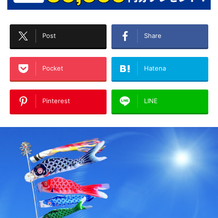
Post
Share
Pocket
Hatena
Pinterest
LINE