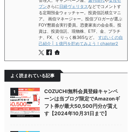
管理人。キャンペーン屋、
週刊現代
や
女性セ
ブン
さらに
日経ヴェリタス
などでコメントす
る定期預金ウォッチャー。投資信託積立マニ
ア。 画伯マネージャー。投信ブロガーが選ぶ
FOY懇親会実行委員。恐妻家友の会会長。投
資は、投資信託、現物株、ETF、金、プラチ
ナ、FX、くりっく株365など。
すぱいくの自
己紹介 | １億円を貯めてみよう！chapter2
よく読まれている記事
COZUCHI無料会員登録キャンペ
1
ーンは当ブログ限定でAmazonギ
フト券が最大50,500円分が貰え
す【2024年10月31日まで】