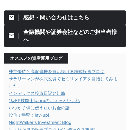
感想・問い合わせはこちら
金融機関や証券会社などのご担当者様
へ
オススメの資産運用ブログ
株主優待と高配当株を買い続ける株式投資ブログ
サラリーマンが株式投資でセミリタイアを目指してみま
した。
インデックス投資日記＠川崎
1級FP技能士kaoruのちょっといい話
いつか子供に伝えたいお金の話
投信で手堅くlay-up!
NightWalker's Investment Blog
吊られた男の投資ブログ (インデックス投資)