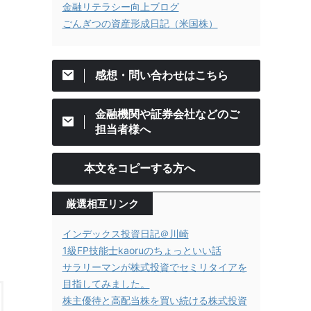
金融リテラシー向上ブログ
ごんぎつの資産形成日記（米国株）
感想・問い合わせはこちら
金融機関や証券会社などのご
担当者様へ
本文をコピーする方へ
厳選相互リンク
インデックス投資日記＠川崎
1級FP技能士kaoruのちょっといい話
サラリーマンが株式投資でセミリタイアを
目指してみました。
株主優待と高配当株を買い続ける株式投資