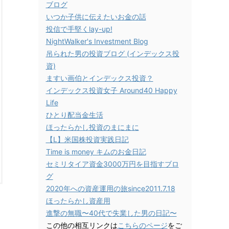
ブログ
いつか子供に伝えたいお金の話
投信で手堅くlay-up!
NightWalker's Investment Blog
吊られた男の投資ブログ (インデックス投
資)
ますい画伯とインデックス投資？
インデックス投資女子 Around40 Happy
Life
ひとり配当金生活
ほったらかし投資のまにまに
【L】米国株投資実践日記
Time is money キムのお金日記
セミリタイア資金3000万円を目指すブロ
グ
2020年への資産運用の旅since2011.7.18
ほったらかし資産用
進撃の無職〜40代で失業した男の日記〜
この他の相互リンクは
こちらのページ
をご