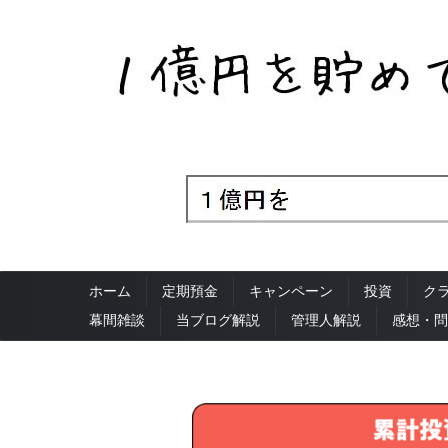
ホーム
定期預金
キャンペーン
投資
ク
幕間雑談
当ブログ解説
管理人解説
感想・問