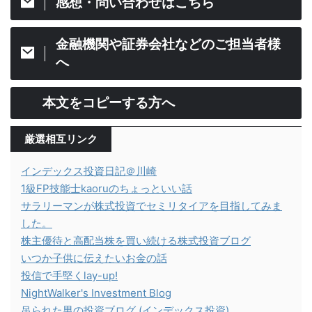
感想・問い合わせはこちら
金融機関や証券会社などのご担当者様
へ
本文をコピーする方へ
厳選相互リンク
インデックス投資日記＠川崎
1級FP技能士kaoruのちょっといい話
サラリーマンが株式投資でセミリタイアを目指してみま
した。
株主優待と高配当株を買い続ける株式投資ブログ
いつか子供に伝えたいお金の話
投信で手堅くlay-up!
NightWalker's Investment Blog
吊られた男の投資ブログ (インデックス投資)