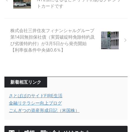
トカードです
株式会社三井住友フィナンシャルグループ
第14回無担保社債（実質破綻時免除特約及
び劣後特約付）が3月5日から発売開始
【利率仮条件中央値0.6％】
新着相互リンク
さとぱぱのサイドFIRE生活
金融リテラシー向上ブログ
ごんぎつの資産形成日記（米国株）