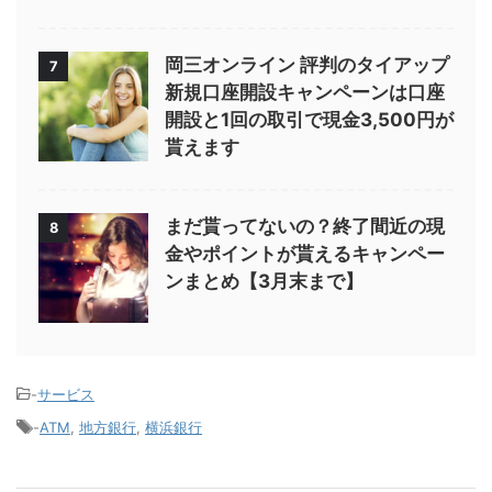
岡三オンライン 評判のタイアップ
7
新規口座開設キャンペーンは口座
開設と1回の取引で現金3,500円が
貰えます
まだ貰ってないの？終了間近の現
8
金やポイントが貰えるキャンペー
ンまとめ【3月末まで】
-
サービス
-
ATM
,
地方銀行
,
横浜銀行