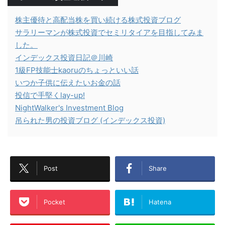
株主優待と高配当株を買い続ける株式投資ブログ
サラリーマンが株式投資でセミリタイアを目指してみま
した。
インデックス投資日記＠川崎
1級FP技能士kaoruのちょっといい話
いつか子供に伝えたいお金の話
投信で手堅くlay-up!
NightWalker's Investment Blog
吊られた男の投資ブログ (インデックス投資)
Post
Share
Pocket
Hatena