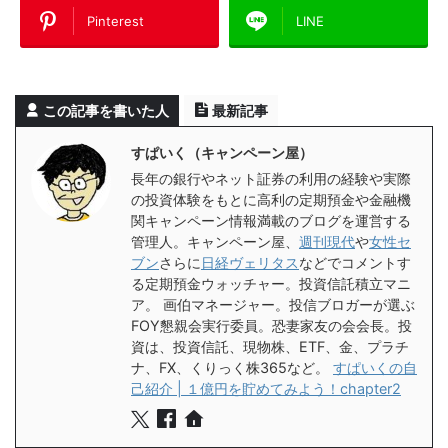
Pinterest
LINE
この記事を書いた人
最新記事
すぱいく（キャンペーン屋）
長年の銀行やネット証券の利用の経験や実際
の投資体験をもとに高利の定期預金や金融機
関キャンペーン情報満載のブログを運営する
管理人。キャンペーン屋、
週刊現代
や
女性セ
ブン
さらに
日経ヴェリタス
などでコメントす
る定期預金ウォッチャー。投資信託積立マニ
ア。 画伯マネージャー。投信ブロガーが選ぶ
FOY懇親会実行委員。恐妻家友の会会長。投
資は、投資信託、現物株、ETF、金、プラチ
ナ、FX、くりっく株365など。
すぱいくの自
己紹介 | １億円を貯めてみよう！chapter2