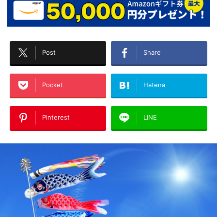
Post
Share
Pocket
Hatena
Pinterest
LINE