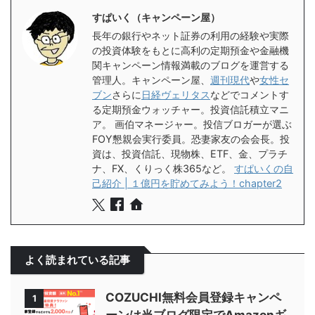
すぱいく（キャンペーン屋）
長年の銀行やネット証券の利用の経験や実際
の投資体験をもとに高利の定期預金や金融機
関キャンペーン情報満載のブログを運営する
管理人。キャンペーン屋、
週刊現代
や
女性セ
ブン
さらに
日経ヴェリタス
などでコメントす
る定期預金ウォッチャー。投資信託積立マニ
ア。 画伯マネージャー。投信ブロガーが選ぶ
FOY懇親会実行委員。恐妻家友の会会長。投
資は、投資信託、現物株、ETF、金、プラチ
ナ、FX、くりっく株365など。
すぱいくの自
己紹介 | １億円を貯めてみよう！chapter2
よく読まれている記事
COZUCHI無料会員登録キャンペ
1
ーンは当ブログ限定でAmazonギ