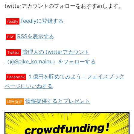
twitterアカウントのフォローをおすすめします。
feedlyに登録する
feedly
RSSを表示する
RSS
管理人の twitterアカウント
Twitter
（@Spike_komainu）をフォローする
１億円を貯めてみよう！フェイスブック
Facebook
ページにいいねする
情報提供するとプレゼント
情報提供