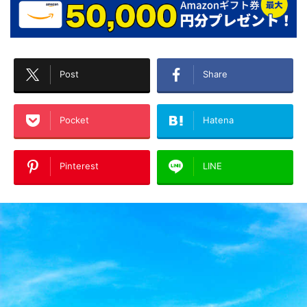
Post
Share
Pocket
Hatena
Pinterest
LINE