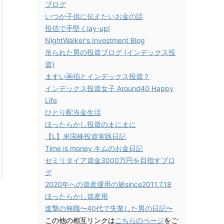
ブログ
いつか子供に伝えたいお金の話
投信で手堅くlay-up!
NightWalker's Investment Blog
吊られた男の投資ブログ (インデックス投
資)
ますい画伯とインデックス投資？
インデックス投資女子 Around40 Happy
Life
ひとり配当金生活
ほったらかし投資のまにまに
【L】米国株投資実践日記
Time is money キムのお金日記
セミリタイア資金3000万円を目指すブロ
グ
2020年への資産運用の旅since2011.7.18
ほったらかし資産用
進撃の無職〜40代で失業した男の日記〜
この他の相互リンクは
こちらのページ
をご