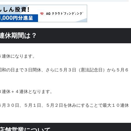
の連休期間は？
４連休になります。
昭和の日まで３日間休、さらに５月３日（憲法記念日）から５月６
。
３連休＋４連休となります。
４月３０日、５月１日、５月２日を休みにすることで最大１０連休
の店舗営業について