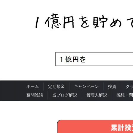
ホーム
定期預金
キャンペーン
投資
ク
幕間雑談
当ブログ解説
管理人解説
感想・問