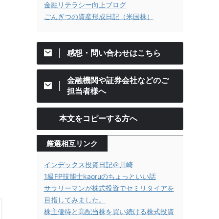
金融リテラシー向上ブログ
ごんぎつの資産形成日記（米国株）
感想・問い合わせはこちら
金融機関や証券会社などのご
担当者様へ
本文をコピーする方へ
厳選相互リンク
インデックス投資日記＠川崎
1級FP技能士kaoruのちょっといい話
サラリーマンが株式投資でセミリタイアを
目指してみました。
株主優待と高配当株を買い続ける株式投資