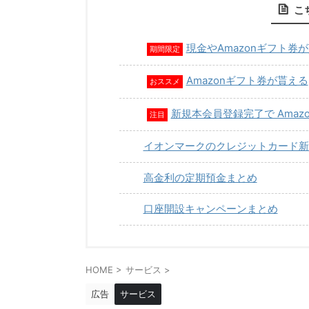
こ
現金やAmazonギフト券
期間限定
Amazonギフト券が貰える
おススメ
新規本会員登録完了で Amaz
注目
イオンマークのクレジットカード新
高金利の定期預金まとめ
口座開設キャンペーンまとめ
HOME
>
サービス
>
広告
サービス