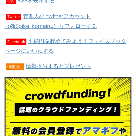
RSSを表示する
RSS
管理人の twitterアカウント
Twitter
（@Spike_komainu）をフォローする
１億円を貯めてみよう！フェイスブック
Facebook
ページにいいねする
情報提供するとプレゼント
情報提供