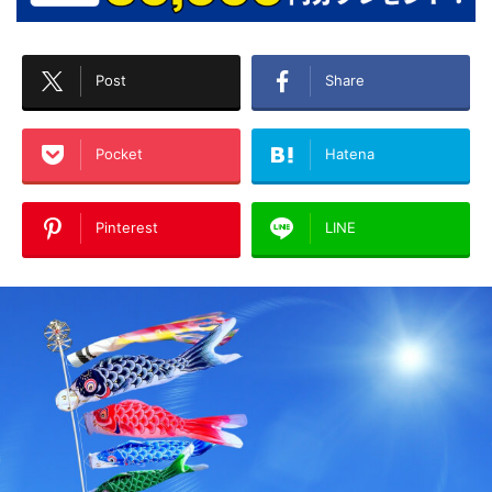
Post
Share
Pocket
Hatena
Pinterest
LINE