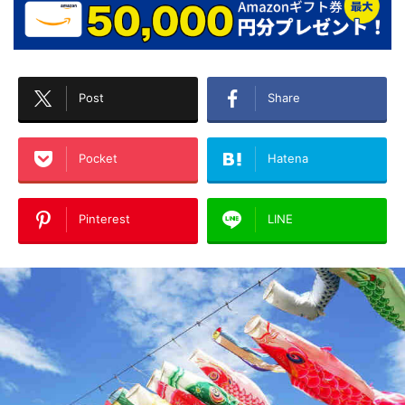
Post
Share
Pocket
Hatena
Pinterest
LINE