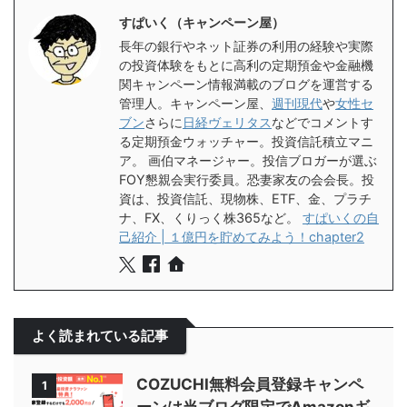
すぱいく（キャンペーン屋）
長年の銀行やネット証券の利用の経験や実際
の投資体験をもとに高利の定期預金や金融機
関キャンペーン情報満載のブログを運営する
管理人。キャンペーン屋、
週刊現代
や
女性セ
ブン
さらに
日経ヴェリタス
などでコメントす
る定期預金ウォッチャー。投資信託積立マニ
ア。 画伯マネージャー。投信ブロガーが選ぶ
FOY懇親会実行委員。恐妻家友の会会長。投
資は、投資信託、現物株、ETF、金、プラチ
ナ、FX、くりっく株365など。
すぱいくの自
己紹介 | １億円を貯めてみよう！chapter2
よく読まれている記事
COZUCHI無料会員登録キャンペ
1
ーンは当ブログ限定でAmazonギ