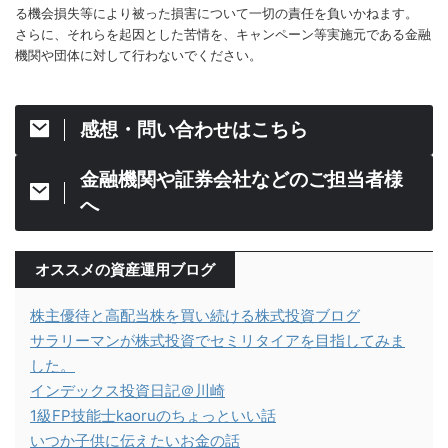
る機会損失等により被った損害について一切の責任を負いかねます。
さらに、それらを起因とした苦情を、キャンペーン等実施元である金融
機関や団体に対して行わないでください。
感想・問い合わせはこちら
金融機関や証券会社などのご担当者様
へ
オススメの資産運用ブログ
株主優待と高配当株を買い続ける株式投資ブログ
サラリーマンが株式投資でセミリタイアを目指してみま
した。
インデックス投資日記＠川崎
1級FP技能士kaoruのちょっといい話
いつか子供に伝えたいお金の話