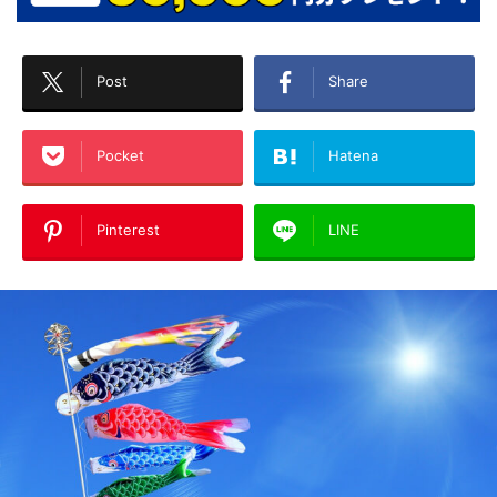
Post
Share
Pocket
Hatena
Pinterest
LINE