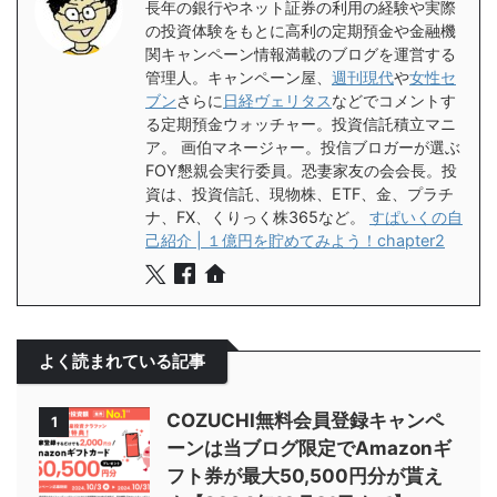
長年の銀行やネット証券の利用の経験や実際
の投資体験をもとに高利の定期預金や金融機
関キャンペーン情報満載のブログを運営する
管理人。キャンペーン屋、
週刊現代
や
女性セ
ブン
さらに
日経ヴェリタス
などでコメントす
る定期預金ウォッチャー。投資信託積立マニ
ア。 画伯マネージャー。投信ブロガーが選ぶ
FOY懇親会実行委員。恐妻家友の会会長。投
資は、投資信託、現物株、ETF、金、プラチ
ナ、FX、くりっく株365など。
すぱいくの自
己紹介 | １億円を貯めてみよう！chapter2
よく読まれている記事
COZUCHI無料会員登録キャンペ
1
ーンは当ブログ限定でAmazonギ
フト券が最大50,500円分が貰え