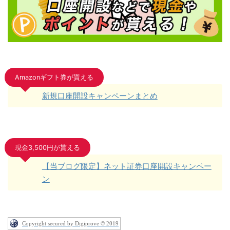
Amazonギフト券が貰える
新規口座開設キャンペーンまとめ
現金3,500円が貰える
【当ブログ限定】ネット証券口座開設キャンペー
ン
Copyright secured by Digiprove © 2019